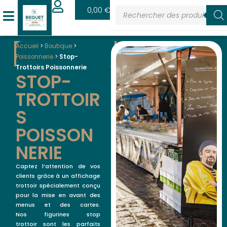
0
0,00
€
Accueil
>
Boutique
>
Poissonnerie
>
Stop-
Trottoirs Poissonnerie
STOP-
TROTTOIR
S
POISSON
NERIE
Captez l’attention de vos
clients grâce à un affichage
trottoir spécialement conçu
pour la mise en avant des
menus et des cartes.
Nos figurines stop
trottoir sont les parfaits