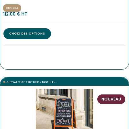
Che-1814
112,00
€
 HT
CHOIX DES OPTIONS
CHEVALET DE TROTTOIR « BASTILLE »…
NOUVEAU