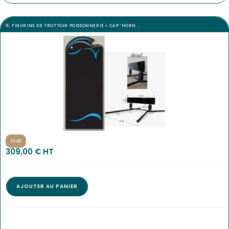
FIGURINE DE TROTTOIR POISSONNERIE « CAP ‘HORN …
1048
309,00
€
 HT
AJOUTER AU PANIER