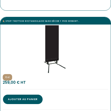
STOP-TROTTOIR RECTANGULAIRE SANS DÉCOR + PIED RESSORT…
1041
259,00
€
 HT
AJOUTER AU PANIER