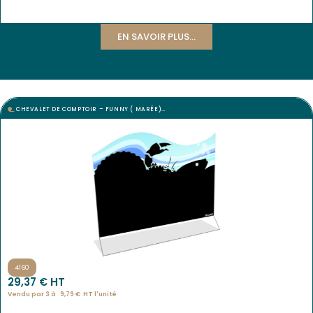
EN SAVOIR PLUS...
CHEVALET DE COMPTOIR – FUNNY ( MARÉE)…
4160
29,37
€
 HT
Vendu par 3 à 
9,79
€
HT l'
unité