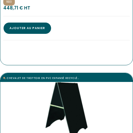
1820
448,71
€
 HT
AJOUTER AU PANIER
CHEVALET DE TROTTOIR EN PVC EXPANSÉ RECYCLÉ…