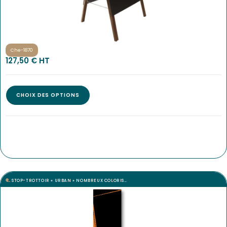
Che-1870
127,50
€
 HT
CHOIX DES OPTIONS
STOP-TROTTOIR « URBAN » NOMBREUX COLORIS…