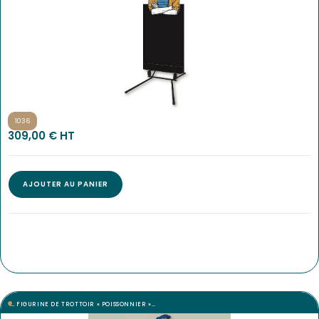
1036
309,00
€
 HT
AJOUTER AU PANIER
FIGURINE DE TROTTOIR « POISSONNIER »…