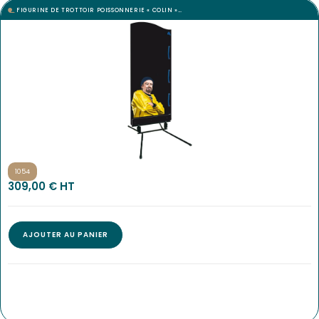
FIGURINE DE TROTTOIR POISSONNERIE « COLIN »…
1054
309,00
€
 HT
AJOUTER AU PANIER