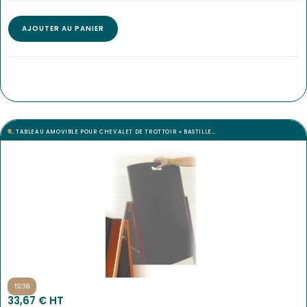
AJOUTER AU PANIER
TABLEAU AMOVIBLE POUR CHEVALET DE TROTTOIR « BASTILLE…
5238
33,67
€
 HT