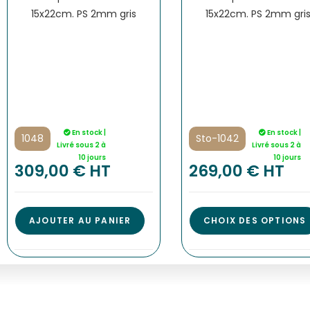
En stock |
En stock |
1048
Sto-1042
Livré sous 2 à
Livré sous 2 à
10 jours
10 jours
309,00
€
 HT
269,00
€
 HT
AJOUTER AU PANIER
CHOIX DES OPTIONS