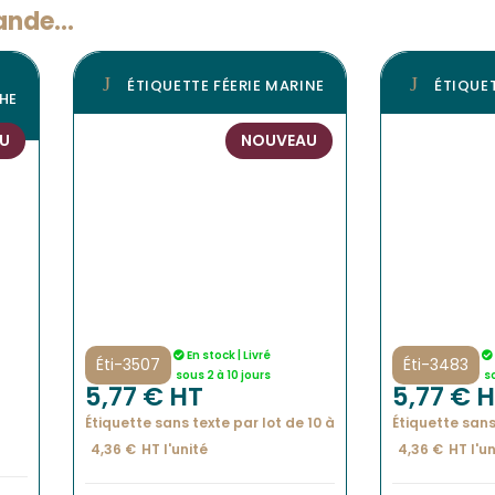
nde...
ÉTIQUETTE FÉERIE MARINE
ÉTIQUE
HE
U
NOUVEAU
En stock | Livré
Éti-3507
Éti-3483
sous 2 à 10 jours
s
5,77
€
 HT
5,77
€
 
Étiquette sans texte par lot de 10 à
Étiquette sans
4,36
€
HT l'
unité
4,36
€
HT l'
un