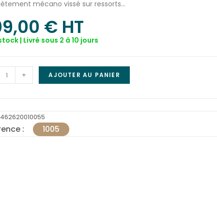
Piètement mécano vissé sur ressorts…
09,00
€
 HT
stock | Livré sous 2 à 10 jours
+
AJOUTER AU PANIER
3462620010055
rence :
1005