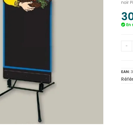
noir 
3
En 
-
EAN:
Réfé