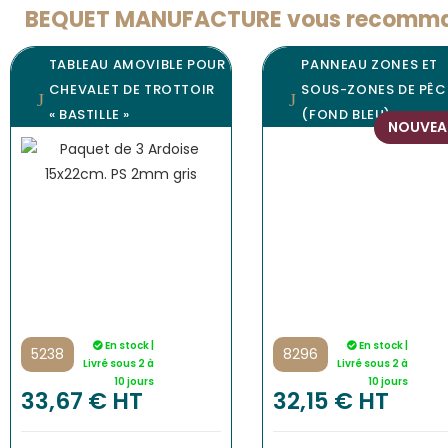
BEQUET MANUFACTURE vous recomma
TABLEAU AMOVIBLE POUR
PANNEAU ZONES ET
CHEVALET DE TROTTOIR
SOUS-ZONES DE PÊC
« BASTILLE »
(FOND BLEU)
NOUVEA
En stock |
En stock |
5238
8296
Livré sous 2 à
Livré sous 2 à
10 jours
10 jours
33,67
€
 HT
32,15
€
 HT