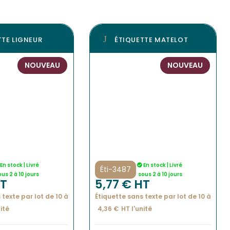
TTE LIGNEUR
ÉTIQUETTE MATELOT
NOUVEAU
NOUVEAU
En stock | Livré
En stock | Livré
Éti-3487
ous 2 à 10 jours
sous 2 à 10 jours
HT
5,77
€
 HT
 texte par lot de 10 à
Étiquette sans texte par lot de 10 à
ité
4,36
€
HT l'
unité