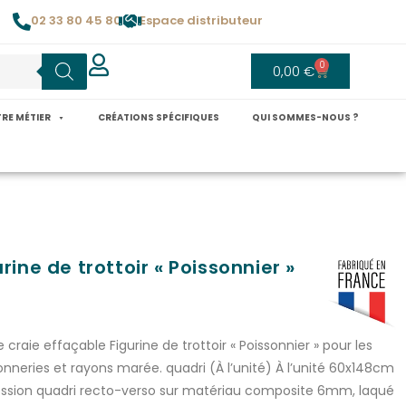
02 33 80 45 80
Espace distributeur
0
0,00
€
RE MÉTIER
CRÉATIONS SPÉCIFIQUES
QUI SOMMES-NOUS ?
urine de trottoir « Poissonnier »
e craie effaçable Figurine de trottoir « Poissonnier » pour les
onneries et rayons marée. quadri (À l’unité) À l’unité 60x148cm
ssion quadri recto-verso sur matériau composite 6mm, laqué