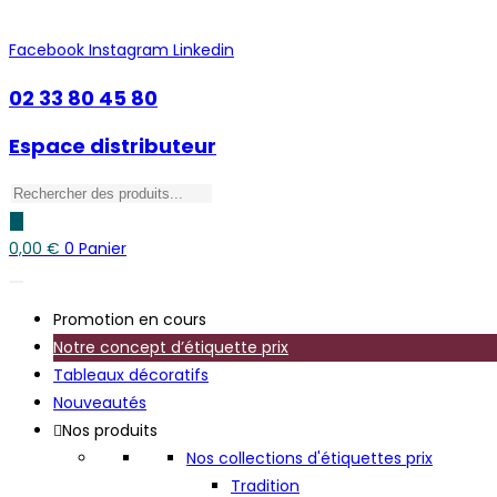
Skip
to
Facebook
Instagram
Linkedin
content
02 33 80 45 80
Espace distributeur
Recherche
de
produits
0,00
€
0
Panier
Promotion en cours
Notre concept d’étiquette prix
Tableaux décoratifs
Nouveautés
Nos produits
Nos collections d'étiquettes prix
Tradition