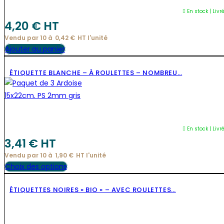
produit
options
En stock | Livr
peuvent
4,20
€
 HT
être
Vendu par 10 à
0,42
€
HT l'
unité
choisies
Ajouter au panier
sur
la
ÉTIQUETTE BLANCHE – À ROULETTES – NOMBREU…
page
du
produit
En stock | Livr
3,41
€
 HT
Vendu par 10 à
1,90
€
HT l'
unité
Ce
Choix des options
produit
ÉTIQUETTES NOIRES « BIO » – AVEC ROULETTES…
a
plusieurs
variations.