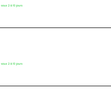
é sous 2 à 10 jours
Éti-9700
é sous 2 à 10 jours
Éti-2072