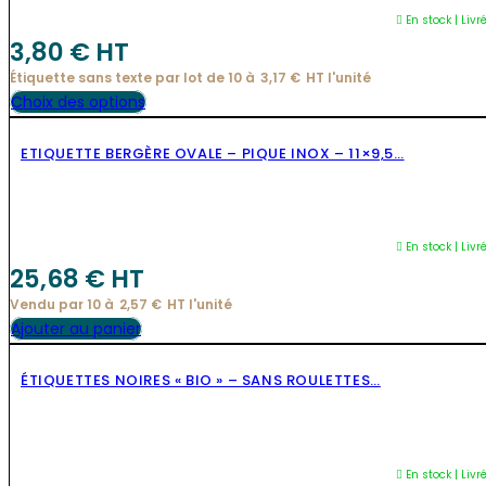
Les
En stock | Livr
options
3,80
€
 HT
peuvent
Étiquette sans texte par lot de 10 à
3,17
€
HT l'
unité
être
Ce
Choix des options
choisies
produit
sur
ETIQUETTE BERGÈRE OVALE – PIQUE INOX – 11×9,5…
a
la
plusieurs
page
variations.
du
Les
En stock | Livr
produit
options
25,68
€
 HT
peuvent
Vendu par 10 à
2,57
€
HT l'
unité
être
Ajouter au panier
choisies
sur
ÉTIQUETTES NOIRES « BIO » – SANS ROULETTES…
la
page
du
En stock | Livr
produit