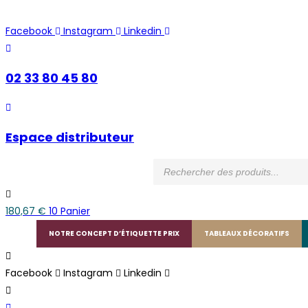
Skip
to
Facebook
Instagram
Linkedin
content
02 33 80 45 80
Espace distributeur
Recherche
de
produits
180,67
€
10
Panier
NOTRE CONCEPT D’ÉTIQUETTE PRIX
TABLEAUX DÉCORATIFS
Facebook
Instagram
Linkedin