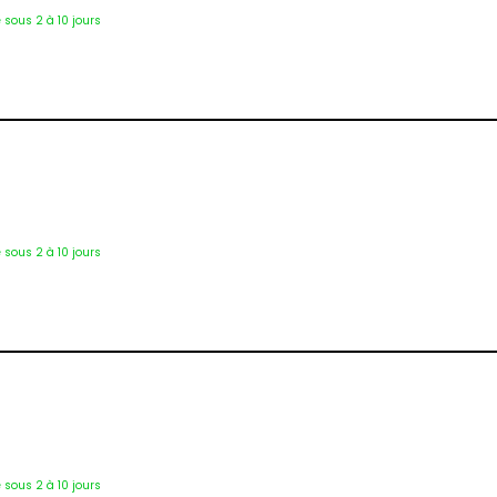
é sous 2 à 10 jours
3341
é sous 2 à 10 jours
2075
é sous 2 à 10 jours