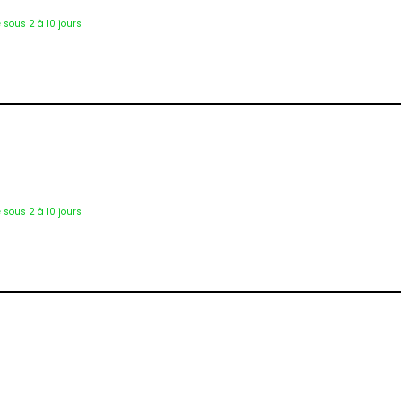
é sous 2 à 10 jours
Eti-8164
é sous 2 à 10 jours
1257