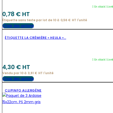
En stock | Livr
0,78
€
 HT
Étiquette sans texte par lot de 10 à
0,56
€
HT l'
unité
Ce
Choix des options
produit
ÉTIQUETTE LA CRÉMIÈRE « HEULA »…
a
plusieurs
variations.
Les
En stock | Livr
options
4,30
€
 HT
peuvent
Vendu par 10 à
3,91
€
HT l'
unité
être
Ce
Choix des options
choisies
produit
sur
CLIPINFO ALLERGÈNE
a
la
plusieurs
page
variations.
du
Les