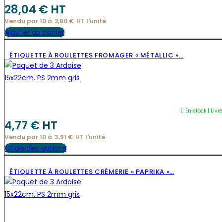
28,04
€
 HT
Vendu par 10 à
2,80
€
HT l'
unité
Ajouter au panier
ÉTIQUETTE À ROULETTES FROMAGER « MÉTALLIC »…
En stock | Livr
4,77
€
 HT
Vendu par 10 à
3,91
€
HT l'
unité
Ce
Choix des options
produit
ÉTIQUETTE À ROULETTES CRÈMERIE « PAPRIKA »…
a
plusieurs
variations.
Les