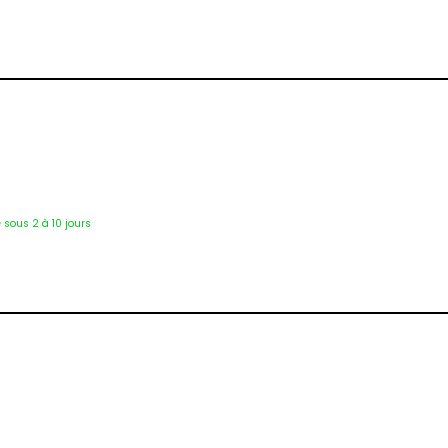
Éti-1519
é sous 2 à 10 jours
Éti-1532