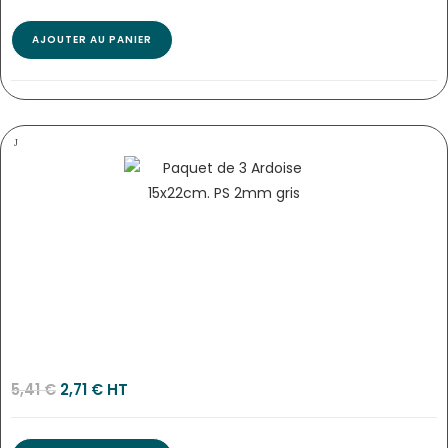
AJOUTER AU PANIER
PANNEAU HORAIRES 15×15 CM BORDEAUX/BLANC+ FIL NYLO…
2488
5,41
€
2,71
€
 HT