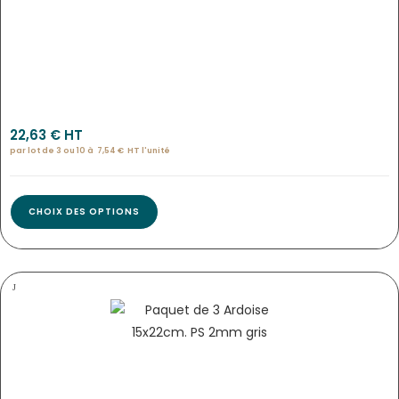
Pan-9787
22,63
€
 HT
par lot de 3 ou 10 à
7,54
€
HT l'
unité
CHOIX DES OPTIONS
PANNEAU ARDOISE NOIR NEUTRE