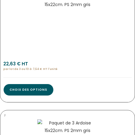
Pan-9800
22,63
€
 HT
par lot de 3 ou 10 à
7,54
€
HT l'
unité
CHOIX DES OPTIONS
PANCARTE « ARDOISINE » VERTE…