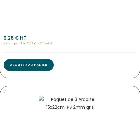
2504
9,26
€
 HT
Vendu par 3 à 
3,09
€
HT l'
unité
AJOUTER AU PANIER
PANCARTE HORAIRES « RUSTIK » 16 X 24 CM…