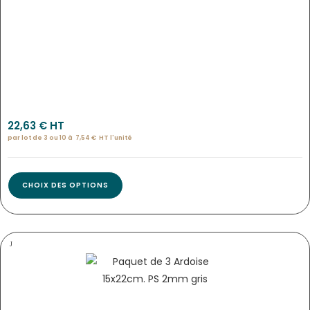
Pan-9793
22,63
€
 HT
par lot de 3 ou 10 à
7,54
€
HT l'
unité
CHOIX DES OPTIONS
PANCARTE « ARDOISINE » NOIRE…