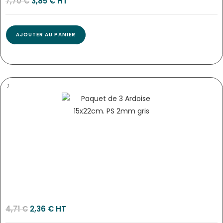
7,70
€
3,85
€
 HT
AJOUTER AU PANIER
PANNEAU HORAIRES 15×15 CM OR/NOIR + FIL NYLON…
2487
4,71
€
2,36
€
 HT