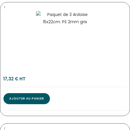
TABLEAU « BIO FRAIS » – 40 X 60 CM…
2069
17,32
€
 HT
AJOUTER AU PANIER
TABLEAU « TOUT SIMPLEMENT BIO »…