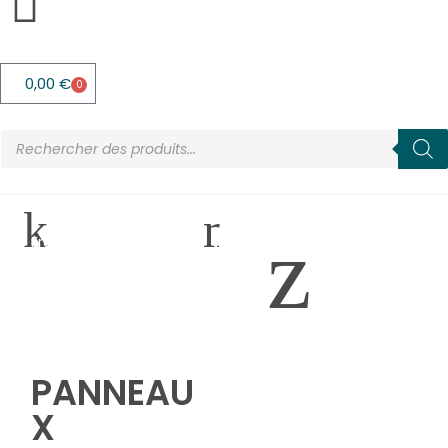
0,00
€
0
Accueil
>
Boutique
>
Fruits et Légumes
>
Panneaux Tableaux
Affichage
réglementaire Fruits &
Légumes
PANNEAU
X