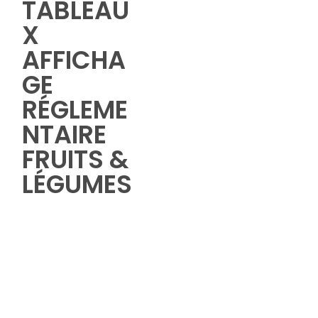
TABLEAU
X
AFFICHA
GE
RÉGLEME
NTAIRE
FRUITS &
LÉGUMES
Parcourez nos modèles
de panneaux de
prix, pancartes et tableaux
de tarifs personnalisables,
pré-remplis ou vierge,
spécialement conçus pour
les primeurs.