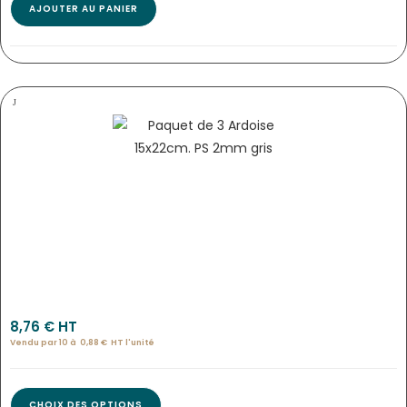
AJOUTER AU PANIER
OVALES RECTO-VERSO POUR FIXER SUR FLÈCHE « NATURE �…
Ova-4176
8,76
€
 HT
Vendu par 10 à
0,88
€
HT l'
unité
CHOIX DES OPTIONS