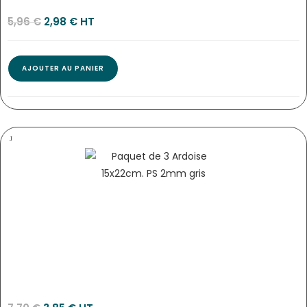
2478
5,96
€
2,98
€
 HT
AJOUTER AU PANIER
PANNEAU 15X15CM FERMÉ À ROULETTES+FIL NYLON…
2485