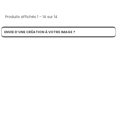
Produits affichés 1 – 14 sur 14
ENVIE D’UNE CRÉATION À VOTRE IMAGE ?
Si les produits standards de notre catalogue ne vous correspondent pas
parfaitement, notre équipe se fera un plaisir de vous accompagner dans
votre projet de création spécifique
EN SAVOIR PLUS