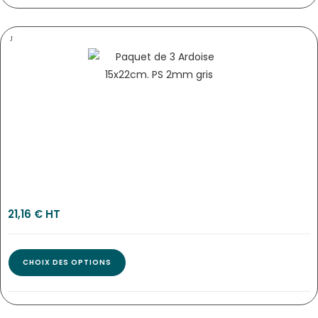
TABLEAU DE PRIX PRIMEUR ÉCRITURE À LA CRAIE « VITAM…
Tab-2081
21,16
€
 HT
CHOIX DES OPTIONS