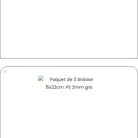
PANNEAU HORAIRES 22×15.5CM PÂTURAGE + FIL NYLON…