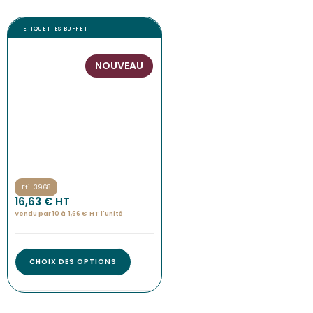
ETIQUETTES BUFFET
NOUVEAU
Eti-3968
16,63
€
 HT
Vendu par 10 à
1,66
€
HT l'
unité
CHOIX DES OPTIONS