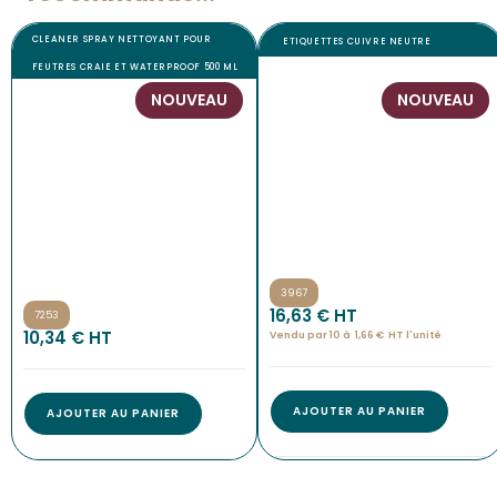
CLEANER SPRAY NETTOYANT POUR
ETIQUETTES CUIVRE NEUTRE
FEUTRES CRAIE ET WATERPROOF 500 ML
NOUVEAU
NOUVEAU
3967
16,63
€
 HT
7253
10,34
€
 HT
Vendu par 10 à
1,66
€
HT l'
unité
AJOUTER AU PANIER
AJOUTER AU PANIER