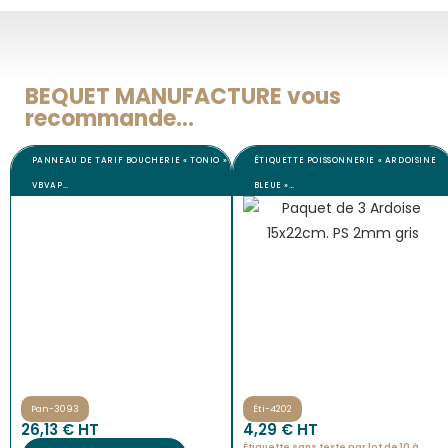
BEQUET MANUFACTURE vous
recommande...
PANNEAU DE TARIF BOUCHERIE « TONIO »
ÉTIQUETTE POISSONNERIE « ARDOISINE
VBVAP…
BLEUE »…
Pan-3093
Éti-4202
26,13
€
 HT
4,29
€
 HT
Étiquette sans texte par lot de 10 à