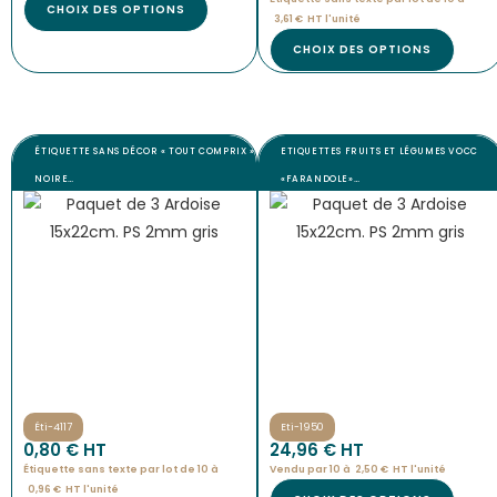
CHOIX DES OPTIONS
3,61
€
HT l'
unité
CHOIX DES OPTIONS
ÉTIQUETTE SANS DÉCOR « TOUT COMPRIX »
ETIQUETTES FRUITS ET LÉGUMES VOCC
NOIRE…
«FARANDOLE»…
Éti-4117
Eti-1950
0,80
€
 HT
24,96
€
 HT
Étiquette sans texte par lot de 10 à
Vendu par 10 à
2,50
€
HT l'
unité
0,96
€
HT l'
unité