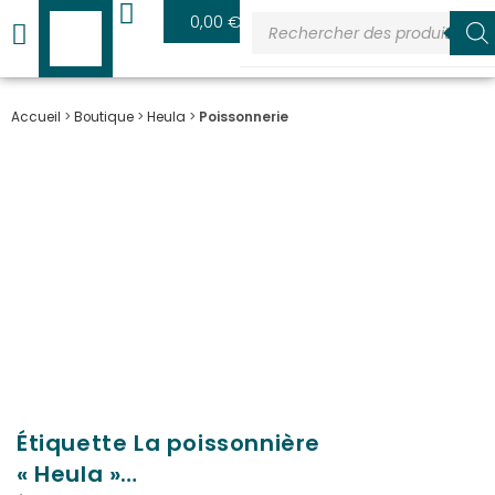
0
0,00
€
Accueil
>
Boutique
>
Heula
>
Poissonnerie
Étiquette La poissonnière
« Heula »…