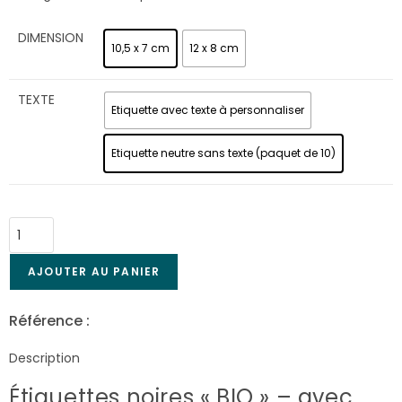
DIMENSION
10,5 x 7 cm
12 x 8 cm
TEXTE
Etiquette avec texte à personnaliser
Etiquette neutre sans texte (paquet de 10)
AJOUTER AU PANIER
Référence :
Éti-2072
Description
Étiquettes noires « BIO » – avec