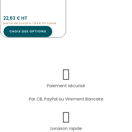
Pan-9787
22,63
€
 HT
par lot de 3 ou 10 à
7,54
€
HT l'
unité
CHOIX DES OPTIONS
Paiement sécurisé
Par CB, PayPal ou Virement Bancaire
Livraison rapide