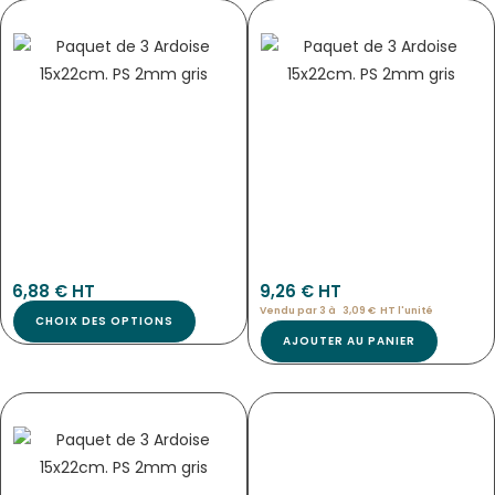
TABLEAU « PANO » RECTO VERSO –
PANNEAU ARDOISE NOIR NEUTRE
DIMENSION AU CHOIX
Tab-4307
2504
6,88
€
 HT
9,26
€
 HT
Vendu par 3 à 
3,09
€
HT l'
unité
CHOIX DES OPTIONS
AJOUTER AU PANIER
PANNEAU D’INFORMATION SUR LA
PANNEAU DE TARIF BOUCHERIE « TONIO »
PRÉSENCE D’ALLERGÈNES
VBVAP