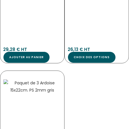
1259
Pan-3093
29,28
€
 HT
26,13
€
 HT
AJOUTER AU PANIER
CHOIX DES OPTIONS
PANCARTE « ARDOISINE » NOIRE