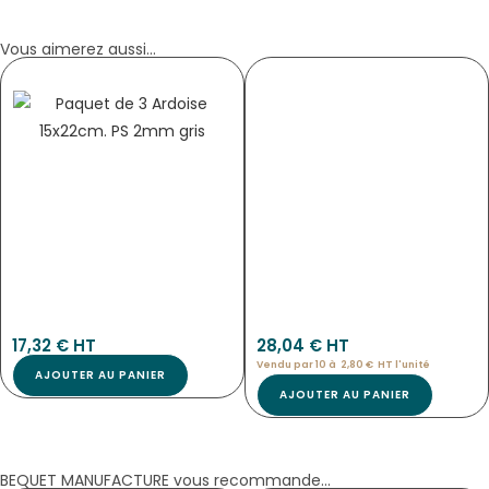
Vous aimerez aussi...
ÉTIQUETTES NOIRES « BIO » – SANS
TABLEAU « TOUT SIMPLEMENT BIO »
ROULETTES
1999
2075
17,32
€
 HT
28,04
€
 HT
Vendu par 10 à
2,80
€
HT l'
unité
AJOUTER AU PANIER
AJOUTER AU PANIER
BEQUET MANUFACTURE vous recommande...