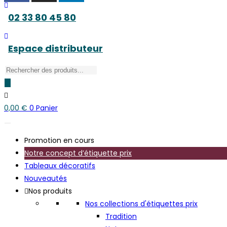
02 33 80 45 80
Espace distributeur
Recherche
de
produits
0,00
€
0
Panier
Promotion en cours
Notre concept d’étiquette prix
Tableaux décoratifs
Nouveautés
Nos produits
Nos collections d'étiquettes prix
Tradition