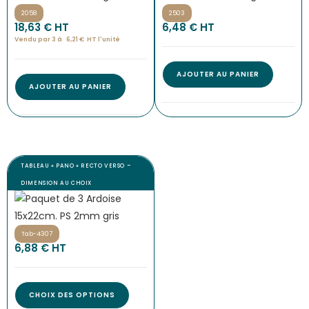
2058
2503
18,63
€
 HT
6,48
€
 HT
Vendu par 3 à 
6,21
€
HT l'
unité
AJOUTER AU PANIER
AJOUTER AU PANIER
TABLEAU « PANO » RECTO VERSO –
DIMENSION AU CHOIX
Tab-4307
6,88
€
 HT
CHOIX DES OPTIONS