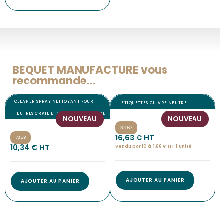
BEQUET MANUFACTURE vous
recommande...
CLEANER SPRAY NETTOYANT POUR
ETIQUETTES CUIVRE NEUTRE
FEUTRES CRAIE ET WATERPROOF 500 ML
NOUVEAU
NOUVEAU
3967
16,63
€
 HT
7253
10,34
€
 HT
Vendu par 10 à
1,66
€
HT l'
unité
AJOUTER AU PANIER
AJOUTER AU PANIER