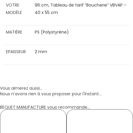
VOTRE
96 cm
,
Tableau de tarif “Boucherie” VBVAP –
MODÈLE
40 x 55 cm
MATIÈRE
PS (Polystyrène)
EPAISSEUR
2 mm
Vous aimerez aussi...
Nous n'avons rien à vous proposer pour l'instant...
BEQUET MANUFACTURE vous recommande...
TABLEAU TRANSPARENCE ECRITOU
TABLEAU TRANSPARENCE HARMONIE
NOUVEAU
NOUVEAU