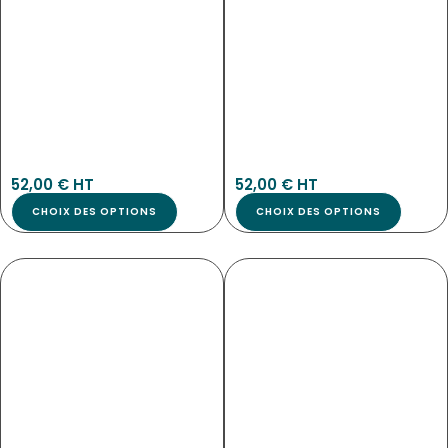
Tab-5171
Tab-5156
52,00
€
 HT
52,00
€
 HT
CHOIX DES OPTIONS
CHOIX DES OPTIONS
TABLEAU TRANSPARENCE EVOLUTION
ETIQUETTES CUIVRE NEUTRE
NOUVEAU
NOUVEAU