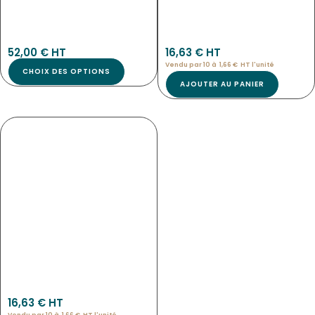
Tab-5141
3967
52,00
€
 HT
16,63
€
 HT
Vendu par 10 à
1,66
€
HT l'
unité
CHOIX DES OPTIONS
AJOUTER AU PANIER
ETIQUETTES MOKA NEUTRE
NOUVEAU
3966
16,63
€
 HT
Vendu par 10 à
1,66
€
HT l'
unité