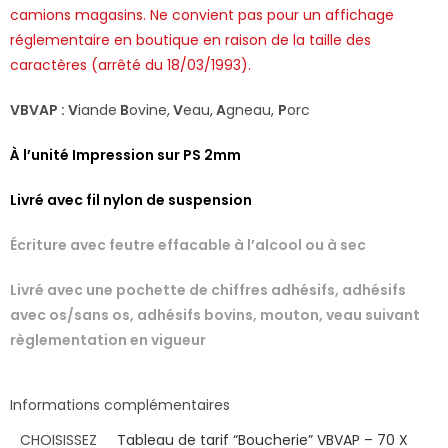
camions magasins.
Ne convient pas pour un affichage
réglementaire en boutique en raison de la taille des
caractères (arrêté du 18/03/1993).
VBVAP : V
iande
B
ovine,
V
eau,
A
gneau,
P
orc
À l’unité Impression sur PS 2mm
Livré avec fil nylon de suspension
Écriture avec feutre effacable à l’alcool ou à sec
Livré avec une pochette de chiffres adhésifs, adhésifs
avec os/sans os, adhésifs bovins, mouton, veau suivant
règlementation en vigueur
Informations complémentaires
CHOISISSEZ
Tableau de tarif “Boucherie” VBVAP – 70 X