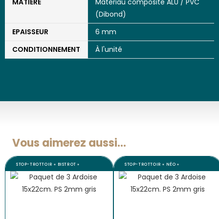
MATIÈRE
Matériau composite ALU / PVC
(Dibond)
EPAISSEUR
6 mm
CONDITIONNEMENT
À l'unité
Vous aimerez aussi...
STOP-TROTTOIR « BISTROT »
STOP-TROTTOIR « NÉO »