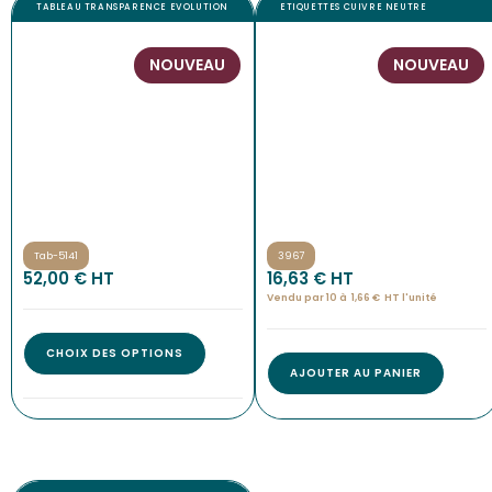
TABLEAU TRANSPARENCE EVOLUTION
ETIQUETTES CUIVRE NEUTRE
NOUVEAU
NOUVEAU
Tab-5141
3967
52,00
€
 HT
16,63
€
 HT
Vendu par 10 à
1,66
€
HT l'
unité
CHOIX DES OPTIONS
AJOUTER AU PANIER