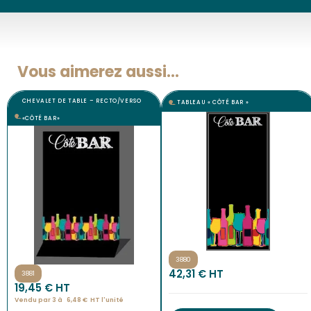
Vous aimerez aussi...
CHEVALET DE TABLE – RECTO/VERSO
TABLEAU « CÔTÉ BAR »
«CÔTÉ BAR»
3880
42,31
€
 HT
3881
19,45
€
 HT
Vendu par 3 à 
6,48
€
HT l'
unité