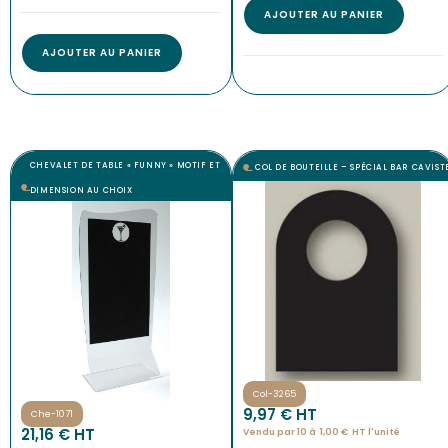
AJOUTER AU PANIER
AJOUTER AU PANIER
CHEVALET DE TABLE « FUNNY » MOTIF ET
COL DE BOUTEILLE – SPÉCIAL BAR CAVIST
DIMENSION AU CHOIX
Col-3265
9,97
€
 HT
Che-1071
21,16
€
 HT
Vendu par 10 à
1,00
€
HT l'
unité