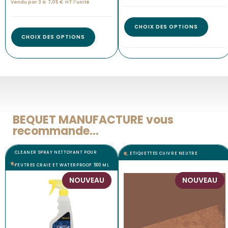
Vendu par 3 à
7,05
€
HT l'
unité
CHOIX DES OPTIONS
CHOIX DES OPTIONS
BEQUET MANUFACTURE vous
recommande...
CLEANER SPRAY NETTOYANT POUR
ETIQUETTES CUIVRE NEUTRE
FEUTRES CRAIE ET WATERPROOF 500 ML
NOUVEAU
NOUVEAU