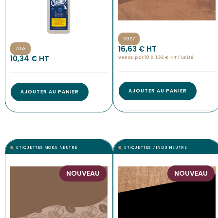
3967
16,63
€
 HT
7253
10,34
€
 HT
Vendu par 10 à
1,66
€
HT l'
unité
AJOUTER AU PANIER
AJOUTER AU PANIER
ETIQUETTES MOKA NEUTRE
ETIQUETTES L’INDU NEUTRE
NOUVEAU
NOUVEAU