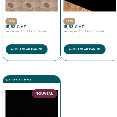
3966
3965
16,63
€
 HT
16,63
€
 HT
Vendu par 10 à
1,66
€
HT l'
unité
Vendu par 10 à
1,66
€
HT l'
unité
AJOUTER AU PANIER
AJOUTER AU PANIER
ETIQUETTES BUFFET
NOUVEAU