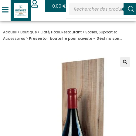
0
0,00
€
Accueil
>
Boutique
>
Café, Hôtel, Restaurant
>
Socles, Support et
Accessoires
>
Présentoir bouteille pour caviste – Déclinaison…