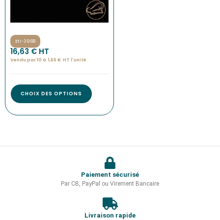
Eti-3968
16,63
€
 HT
Vendu par 10 à
1,66
€
HT l'
unité
CHOIX DES OPTIONS
Paiement sécurisé
Par CB, PayPal ou Virement Bancaire
Livraison rapide