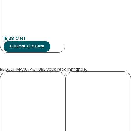
5032
15,38
€
 HT
AJOUTER AU PANIER
BEQUET MANUFACTURE vous recommande...
CLEANER SPRAY NETTOYANT POUR
ETIQUETTES CUIVRE NEUTRE
FEUTRES CRAIE ET WATERPROOF 500 ML
NOUVEAU
NOUVEAU