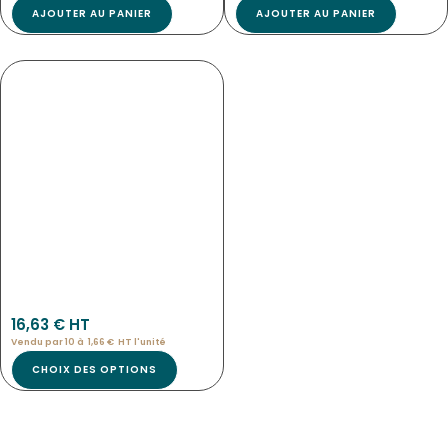
AJOUTER AU PANIER
AJOUTER AU PANIER
ETIQUETTES BUFFET
NOUVEAU
Eti-3968
16,63
€
 HT
Vendu par 10 à
1,66
€
HT l'
unité
CHOIX DES OPTIONS