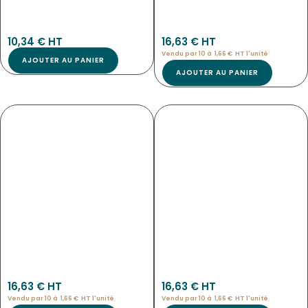
7253
3967
10,34
€
 HT
16,63
€
 HT
Vendu par 10 à
1,66
€
HT l'
unité
AJOUTER AU PANIER
AJOUTER AU PANIER
ETIQUETTES MOKA NEUTRE
ETIQUETTES L’INDU NEUTRE
NOUVEAU
NOUVEAU
3966
3965
16,63
€
 HT
16,63
€
 HT
Vendu par 10 à
1,66
€
HT l'
unité
Vendu par 10 à
1,66
€
HT l'
unité