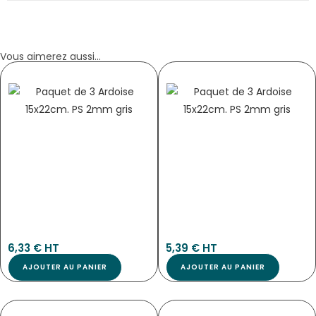
Vous aimerez aussi...
PICHET CARGO NOIR MAT 1,5 L, ROND
PICHET VINTAGE
5028
5027
6,33
€
 HT
5,39
€
 HT
AJOUTER AU PANIER
AJOUTER AU PANIER
PLATEAU ROND OVA NOIR DIAMÈTRE
PINCE À GLACE NOIRE 180X40MM
380MM