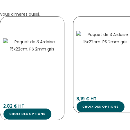
Vous aimerez aussi...
PLAQUES VINYL ADHÉSIVES DE
PLAQUE EN BOIS EXOTIQUE / PVC
SIGNALISATION IMITATION ALU – TOUS
« DUOSIGN » – NOMBREUSES DÉCLINA
COMMERCES
Pla-8948
8,19
€
 HT
Pla-8888
2,82
€
 HT
CHOIX DES OPTIONS
CHOIX DES OPTIONS