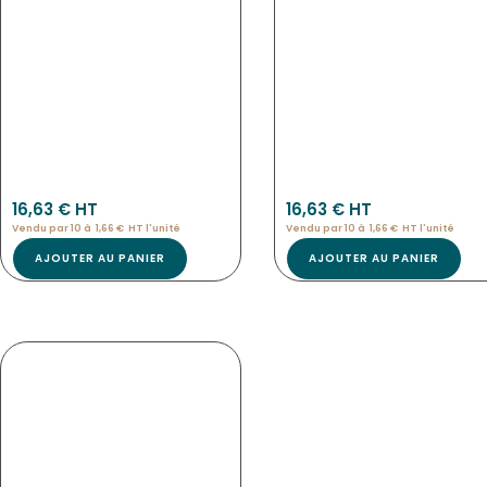
3966
3965
16,63
€
 HT
16,63
€
 HT
Vendu par 10 à
1,66
€
HT l'
unité
Vendu par 10 à
1,66
€
HT l'
unité
AJOUTER AU PANIER
AJOUTER AU PANIER
ETIQUETTES BUFFET
NOUVEAU