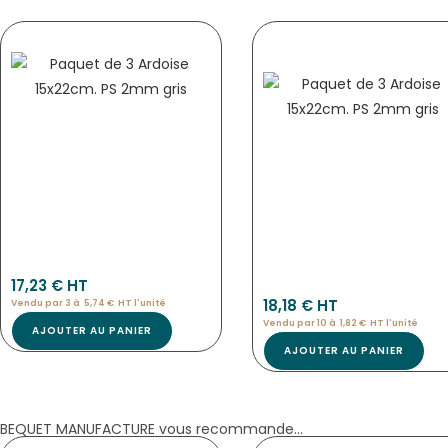
CHEVALETS DE TABLE CADRE FAUX BO
CHEVALET DE COMPTOIR « TERRA »
« TERRA »
5397
17,23
€
 HT
5389
18,18
€
 HT
Vendu par 3 à
5,74
€
HT l'
unité
Vendu par 10 à
1,82
€
HT l'
unité
AJOUTER AU PANIER
AJOUTER AU PANIER
BEQUET MANUFACTURE vous recommande...