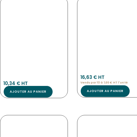
CLEANER SPRAY NETTOYANT POUR
ETIQUETTES CUIVRE NEUTRE
FEUTRES CRAIE ET WATERPROOF 500 ML
NOUVEAU
NOUVEAU
3967
16,63
€
 HT
7253
10,34
€
 HT
Vendu par 10 à
1,66
€
HT l'
unité
AJOUTER AU PANIER
AJOUTER AU PANIER
ETIQUETTES MOKA NEUTRE
ETIQUETTES L’INDU NEUTRE
NOUVEAU
NOUVEAU