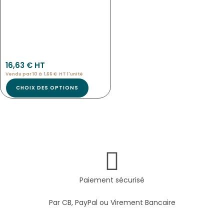
Eti-3968
16,63
€
 HT
Vendu par 10 à
1,66
€
HT l'
unité
CHOIX DES OPTIONS
Paiement sécurisé
Par CB, PayPal ou Virement Bancaire