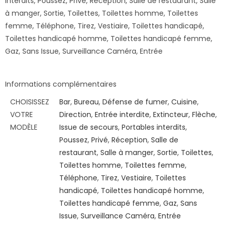
interdits, Poussez, Privé, Réception, Salle de restaurant, Salle
à manger, Sortie, Toilettes, Toilettes homme, Toilettes
femme, Téléphone, Tirez, Vestiaire, Toilettes handicapé,
Toilettes handicapé homme, Toilettes handicapé femme,
Gaz, Sans Issue, Surveillance Caméra, Entrée
Informations complémentaires
CHOISISSEZ
Bar
,
Bureau
,
Défense de fumer
,
Cuisine
,
VOTRE
Direction
,
Entrée interdite
,
Extincteur
,
Flèche
,
MODÈLE
Issue de secours
,
Portables interdits
,
Poussez
,
Privé
,
Réception
,
Salle de
restaurant
,
Salle à manger
,
Sortie
,
Toilettes
,
Toilettes homme
,
Toilettes femme
,
Téléphone
,
Tirez
,
Vestiaire
,
Toilettes
handicapé
,
Toilettes handicapé homme
,
Toilettes handicapé femme
,
Gaz
,
Sans
Issue
,
Surveillance Caméra
,
Entrée