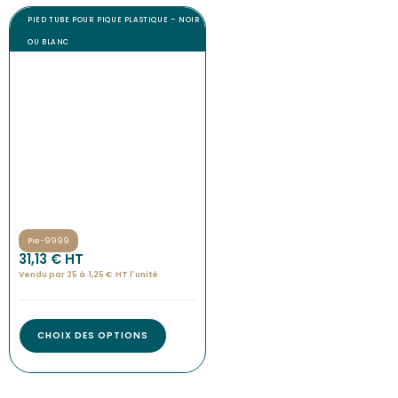
PIED TUBE POUR PIQUE PLASTIQUE – NOIR
OU BLANC
Pie-9999
31,13
€
 HT
Vendu par 25 à
1,25
€
HT l'
unité
CHOIX DES OPTIONS