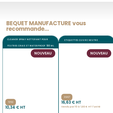
BEQUET MANUFACTURE vous
recommande...
CLEANER SPRAY NETTOYANT POUR
ETIQUETTES CUIVRE NEUTRE
FEUTRES CRAIE ET WATERPROOF 500 ML
NOUVEAU
NOUVEAU
3967
16,63
€
 HT
7253
10,34
€
 HT
Vendu par 10 à
1,66
€
HT l'
unité