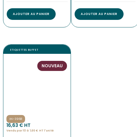
AJOUTER AU PANIER
AJOUTER AU PANIER
ETIQUETTES BUFFET
NOUVEAU
Eti-3968
16,63
€
 HT
Vendu par 10 à
1,66
€
HT l'
unité