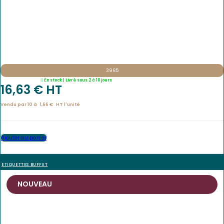
3965
En stock | Livré sous 2 à 10 jours
16,63
€
 HT
Vendu par 10 à
1,66
€
HT l'
unité
Ajouter au panier
ETIQUETTES BUFFET
NOUVEAU