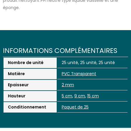
produit nettoyant PH neutre type liquide vaisselle et une
éponge.
INFORMATIONS COMPLÉMENTAIRES
Nombre de unité
25 unité, 25 unité, 25 unité
Matière
PVC Transparent
Epaisseur
2 mm
Hauteur
5 cm
,
9 cm
,
15 cm
Conditionnement
Paquet de 25