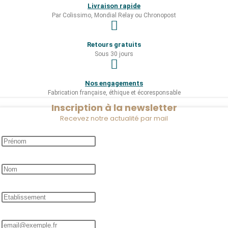
Livraison rapide
i
Par Colissimo, Mondial Relay ou Chronopost
t
a
Retours gratuits
p
Sous 30 jours
l
u
Nos engagements
s
Fabrication française, éthique et écoresponsable
i
Inscription à la newsletter
e
Recevez notre actualité par mail
u
r
s
v
a
r
i
a
t