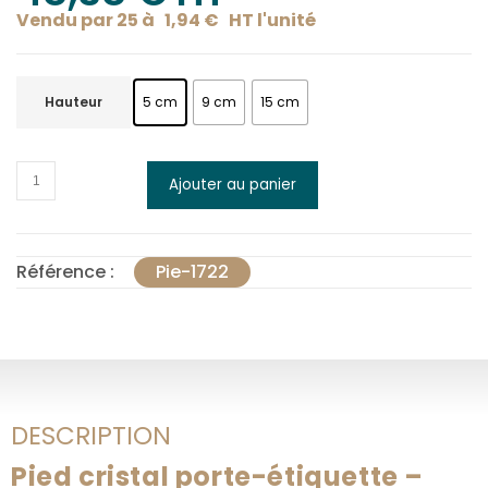
Vendu par 25 à
1,94
€
HT l'
unité
Hauteur
5 cm
9 cm
15 cm
quantité
Ajouter au panier
de
Pied
cristal
Référence :
Pie-1722
porte-
étiquette
-
hauteur
au
choix
DESCRIPTION
Pied cristal porte-étiquette –