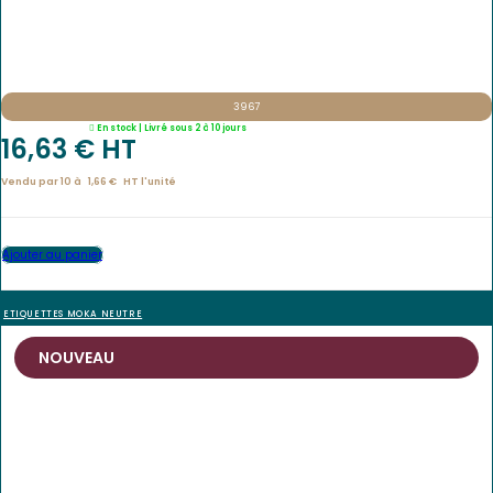
3967
En stock | Livré sous 2 à 10 jours
16,63
€
 HT
Vendu par 10 à
1,66
€
HT l'
unité
Ajouter au panier
ETIQUETTES MOKA NEUTRE
NOUVEAU