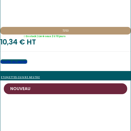
7253
En stock | Livré sous 2 à 10 jours
10,34
€
 HT
Ajouter au panier
ETIQUETTES CUIVRE NEUTRE
NOUVEAU