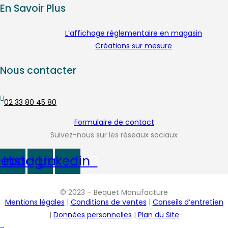
u
En Savoir Plus
v
e
L’affichage réglementaire en magasin
n
Créations sur mesure
t
ê
Nous contacter
t
r
02 33 80 45 80
e
c
Formulaire de contact
h
Suivez-nous sur les réseaux sociaux
o
i
cebook
Instagram
Linkedin
s
i
e
© 2023 – Bequet Manufacture
Mentions légales
|
Conditions de ventes
|
Conseils d’entretien
s
|
Données personnelles
|
Plan du Site
s