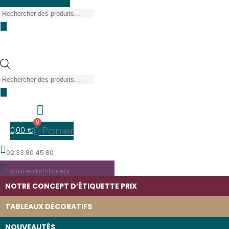
Recherche
de
produits
Recherche
de
produits
0
Panier
0,00
€
02 33 80 45 80
Espace distributeur
NOTRE CONCEPT D’ÉTIQUETTE PRIX
TABLEAUX DÉCORATIFS
NOUVEAUTÉS