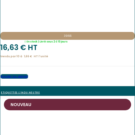
3966
En stock | Livré sous 2 à 10 jours
16,63
€
 HT
Vendu par 10 à
1,66
€
HT l'
unité
Ajouter au panier
ETIQUETTES L’INDU NEUTRE
NOUVEAU