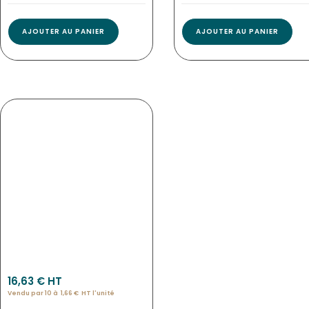
AJOUTER AU PANIER
AJOUTER AU PANIER
ETIQUETTES BUFFET
NOUVEAU
Eti-3968
16,63
€
 HT
Vendu par 10 à
1,66
€
HT l'
unité