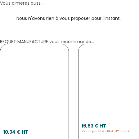
Vous aimerez aussi...
Nous n'avons rien à vous proposer pour l'instant...
BEQUET MANUFACTURE vous recommande...
CLEANER SPRAY NETTOYANT POUR
ETIQUETTES CUIVRE NEUTRE
FEUTRES CRAIE ET WATERPROOF 500 ML
NOUVEAU
NOUVEAU
3967
16,63
€
 HT
7253
10,34
€
 HT
Vendu par 10 à
1,66
€
HT l'
unité