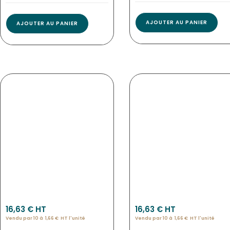
AJOUTER AU PANIER
AJOUTER AU PANIER
ETIQUETTES MOKA NEUTRE
ETIQUETTES L’INDU NEUTRE
NOUVEAU
NOUVEAU
3966
3965
16,63
€
 HT
16,63
€
 HT
Vendu par 10 à
1,66
€
HT l'
unité
Vendu par 10 à
1,66
€
HT l'
unité