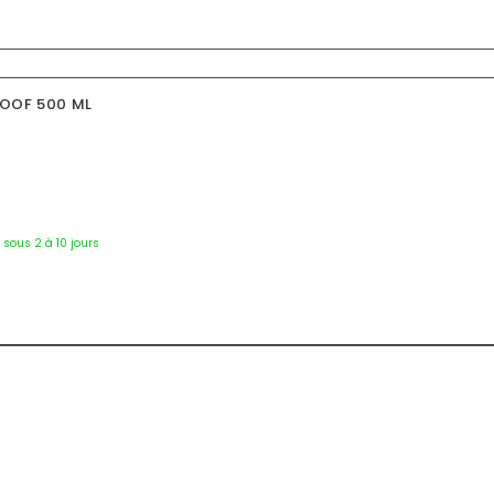
ROOF 500 ML
7253
é sous 2 à 10 jours
3967