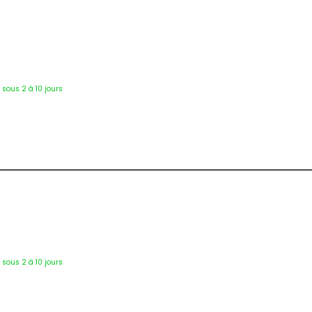
2717
é sous 2 à 10 jours
2720
é sous 2 à 10 jours