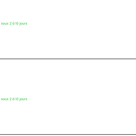
2718
é sous 2 à 10 jours
2719
é sous 2 à 10 jours