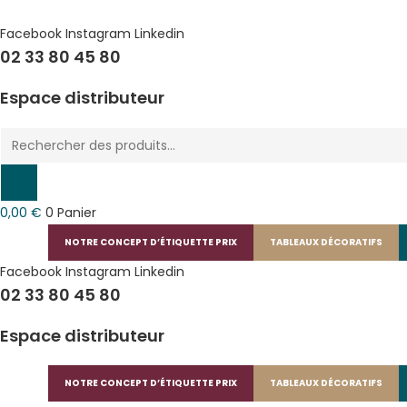
Skip
to
Facebook
Instagram
Linkedin
02 33 80 45 80
content
Espace distributeur
Recherche
de
produits
0,00
€
0
Panier
NOTRE CONCEPT D’ÉTIQUETTE PRIX
TABLEAUX DÉCORATIFS
Facebook
Instagram
Linkedin
02 33 80 45 80
Espace distributeur
NOTRE CONCEPT D’ÉTIQUETTE PRIX
TABLEAUX DÉCORATIFS