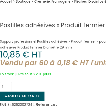
Accueil
>
Boutique
>
Crémerie, Fromagerie
>
Flèches, Discinfos
Pastilles adhésives « Produit fermier
Support professionnel Pastilles adhésives « Produit fermier » 
adhésives Produit fermier Diamètre 29 mm
10,85
€
 HT
Vendu par 60 à
0,18
€
HT l'
uni
En stock | Livré sous 2 à 10 jours
quantité
de
Pastilles
AJOUTER AU PANIER
adhésives
Référence :
2724
EAN:
3462620027244