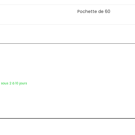
Pochette de 60
2721
é sous 2 à 10 jours