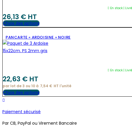
En stock | Livr
26,13
€
 HT
Ce
Choix des options
produit
PANCARTE « ARDOISINE » NOIRE
a
plusieurs
variations.
Les
options
En stock | Livr
peuvent
22,63
€
 HT
être
par lot de 3 ou 10 à
7,54
€
HT l'
unité
choisies
Ce
Choix des options
sur
produit
la
a
page
Paiement sécurisé
plusieurs
du
variations.
Par CB, PayPal ou Virement Bancaire
produit
Les