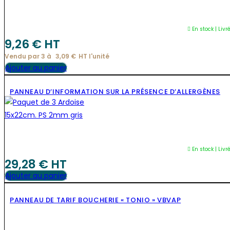
Les
options
En stock | Livr
peuvent
9,26
€
 HT
être
Vendu par 3 à 
3,09
€
HT l'
unité
choisies
Ajouter au panier
sur
la
PANNEAU D’INFORMATION SUR LA PRÉSENCE D’ALLERGÈNES
page
du
produit
En stock | Livr
29,28
€
 HT
Ajouter au panier
PANNEAU DE TARIF BOUCHERIE « TONIO » VBVAP