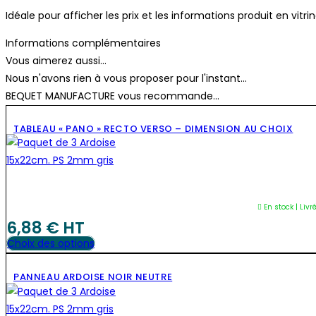
neutre.pique
Idéale pour afficher les prix et les informations produit en vit
inox+1
Informations complémentaires
feutre
Vous aimerez aussi...
fin
Nous n'avons rien à vous proposer pour l'instant...
BEQUET MANUFACTURE vous recommande...
TABLEAU « PANO » RECTO VERSO – DIMENSION AU CHOIX
En stock | Livr
6,88
€
 HT
Ce
Choix des options
produit
PANNEAU ARDOISE NOIR NEUTRE
a
plusieurs
variations.