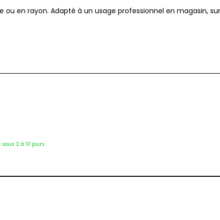
rine ou en rayon. Adapté à un usage professionnel en magasin, sur
Tab-4307
é sous 2 à 10 jours