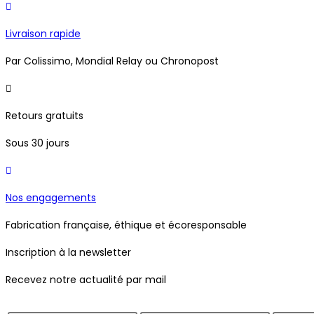
options
peuvent
Livraison rapide
être
Par Colissimo, Mondial Relay ou Chronopost
choisies
sur
la
Retours gratuits
page
du
Sous 30 jours
produit
Nos engagements
Fabrication française, éthique et écoresponsable
Inscription à la newsletter
Recevez notre actualité par mail