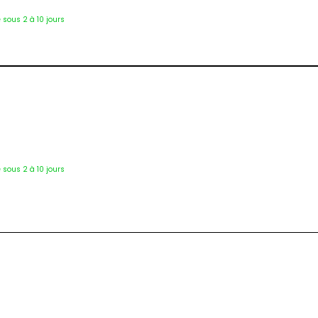
é sous 2 à 10 jours
Pan-9787
é sous 2 à 10 jours