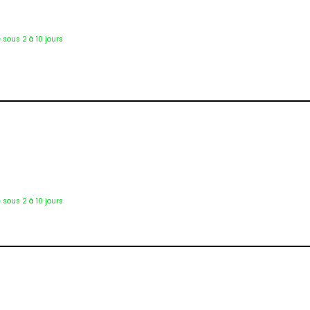
2504
é sous 2 à 10 jours
1259
é sous 2 à 10 jours
Pan-3093