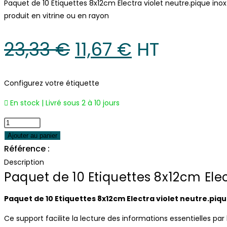
Paquet de 10 Etiquettes 8x12cm Electra violet neutre.pique ino
produit en vitrine ou en rayon
Le
Le
23,33
€
11,67
€
 HT
prix
prix
initial
actuel
Configurez votre étiquette
était :
est :
En stock | Livré sous 2 à 10 jours
23,33 €.
11,67 €.
quantité
de
Ajouter au panier
Paquet
Référence :
2776
de
Description
10
Paquet de 10 Etiquettes 8x12cm Elect
Etiquettes
8x12cm
Paquet de 10 Etiquettes 8x12cm Electra violet neutre.pique
Electra
Ce support facilite la lecture des informations essentielles par 
violet