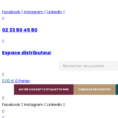
Skip
to
Facebook
Instagram
Linkedin
content
02 33 80 45 80
Espace distributeur
Recherche
de
produits
0,00
€
0
Panier
NOTRE CONCEPT D’ÉTIQUETTE PRIX
TABLEAUX DÉCORATIFS
Facebook
Instagram
Linkedin