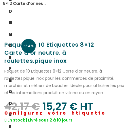
8×12 Carte d’or neu…
I
O
T
O
M
A
N
M
C
Paquet de 10 Etiquettes 8×12
S
E
T
-64%
Carte d’or neutre. à
S
S
E
roulettes.pique inox
P
-
Z
Paquet de 10 Etiquettes 8×12 Carte d’or neutre. à
roulettes.pique inox pour les commerces de proximité,
É
N
-
marchés et métiers de bouche. Idéale pour afficher les prix
C
O
N
et les informations produit en vitrine ou en rayon
42,17
€
15,27
€
 HT
I
U
O
Configurez votre étiquette
F
S
U
En stock | Livré sous 2 à 10 jours
I
?
S