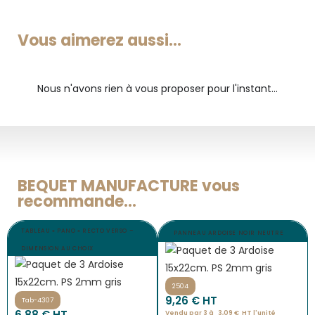
Vous aimerez aussi...
Nous n'avons rien à vous proposer pour l'instant...
BEQUET MANUFACTURE vous
recommande...
TABLEAU « PANO » RECTO VERSO –
PANNEAU ARDOISE NOIR NEUTRE
DIMENSION AU CHOIX
2504
9,26
€
 HT
Tab-4307
6,88
€
 HT
Vendu par 3 à 
3,09
€
HT l'
unité