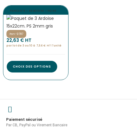
PANCARTE « ARDOISINE » NOIRE
Pan-9787
22,63
€
 HT
par lot de 3 ou 10 à
7,54
€
HT l'
unité
CHOIX DES OPTIONS
Paiement sécurisé
Par CB, PayPal ou Virement Bancaire