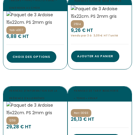
TABLEAU « PANO » RECTO VERSO –
PANNEAU ARDOISE NOIR NEUTRE
DIMENSION AU CHOIX
2504
9,26
€
 HT
Tab-4307
6,88
€
 HT
Vendu par 3 à 
3,09
€
HT l'
unité
AJOUTER AU PANIER
CHOIX DES OPTIONS
PANNEAU D’INFORMATION SUR LA
PANNEAU DE TARIF BOUCHERIE
PRÉSENCE D’ALLERGÈNES
« TONIO » VBVAP
Pan-3093
26,13
€
 HT
1259
29,28
€
 HT