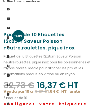
Saveur Poisson neutre.ro…
I
O
T
O
M
A
N
M
C
Paquet de 10 Etiquettes
-50%
S
E
T
12x8cm Saveur Poisson
neutre.roulettes. pique inox
S
S
E
Paquet de 10 Etiquettes 12x8cm Saveur Poisson
P
-
Z
neutre.roulettes. pique inox pour les poissonneries et
É
N
-
rayons marée. Idéale pour afficher les prix et les
informations produit en vitrine ou en rayon
C
O
N
32,73
€
16,37
€
 HT
I
U
O
Vendu par 10 à
3,27
€
1,64
€
HT l'
unité
F
S
U
/ Paquet de 10
Configurez votre étiquette
I
?
S