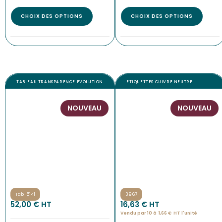
CHOIX DES OPTIONS
CHOIX DES OPTIONS
TABLEAU TRANSPARENCE EVOLUTION
ETIQUETTES CUIVRE NEUTRE
NOUVEAU
NOUVEAU
Tab-5141
3967
52,00
€
 HT
16,63
€
 HT
Vendu par 10 à
1,66
€
HT l'
unité