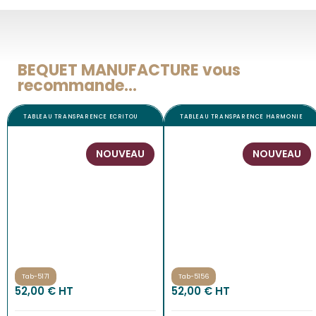
BEQUET MANUFACTURE vous
recommande...
TABLEAU TRANSPARENCE ECRITOU
TABLEAU TRANSPARENCE HARMONIE
NOUVEAU
NOUVEAU
Tab-5171
Tab-5156
52,00
€
 HT
52,00
€
 HT