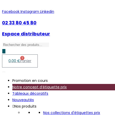
Skip
to
Facebook
Instagram
Linkedin
content
02 33 80 45 80
Espace distributeur
Recherche
de
produits
0
0,00
€
Panier
Promotion en cours
Notre concept d’étiquette prix
Tableaux décoratifs
Nouveautés
Nos produits
Nos collections d'étiquettes prix