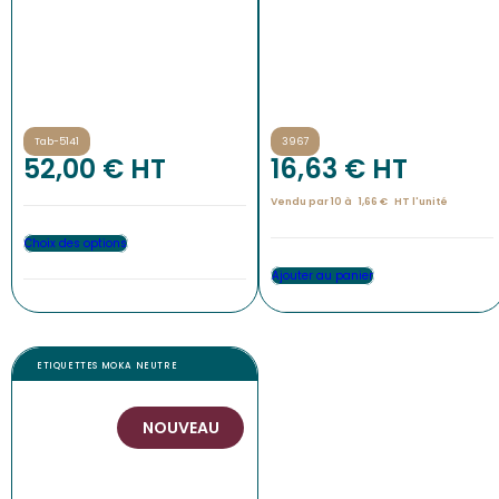
Tab-5141
3967
52,00
€
 HT
16,63
€
 HT
Vendu par 10 à
1,66
€
HT l'
unité
Choix des options
Ajouter au panier
ETIQUETTES MOKA NEUTRE
NOUVEAU