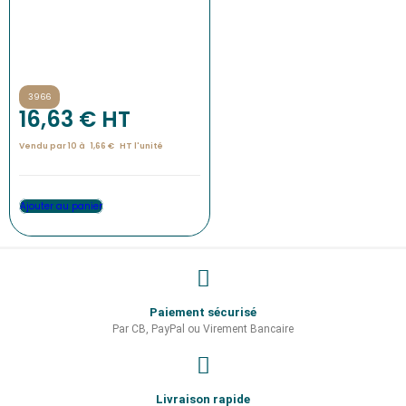
3966
16,63
€
 HT
Vendu par 10 à
1,66
€
HT l'
unité
Ajouter au panier
Paiement sécurisé
Par CB, PayPal ou Virement Bancaire
Livraison rapide