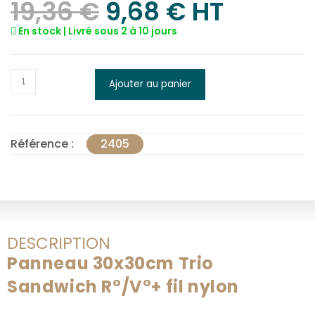
19,36
€
9,68
€
 HT
En stock | Livré sous 2 à 10 jours
Ajouter au panier
Référence :
2405
DESCRIPTION
Panneau 30x30cm Trio
Sandwich R°/V°+ fil nylon