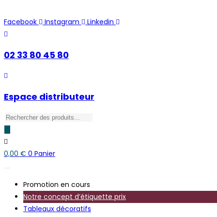
Skip
to
Facebook
Instagram
Linkedin
content
02 33 80 45 80
Espace distributeur
Recherche
de
produits
0,00
€
0
Panier
Promotion en cours
Notre concept d’étiquette prix
Tableaux décoratifs