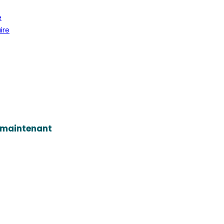
e
ire
 maintenant