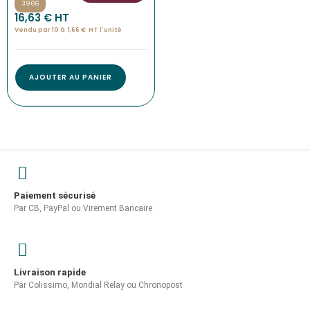
3966
16,63
€
 HT
Vendu par 10 à
1,66
€
HT l'
unité
AJOUTER AU PANIER
Paiement sécurisé
Par CB, PayPal ou Virement Bancaire
Livraison rapide
Par Colissimo, Mondial Relay ou Chronopost