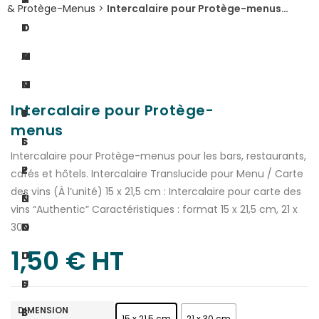
& Protège-Menus
>
Intercalaire pour Protège-menus…
I
O
T
O
M
A
N
M
C
Intercalaire pour Protège-
S
E
T
menus
S
S
E
Intercalaire pour Protège-menus pour les bars, restaurants,
P
-
Z
cafés et hôtels. Intercalaire Translucide pour Menu / Carte
des vins (À l’unité) 15 x 21,5 cm : Intercalaire pour carte des
É
N
-
vins “Authentic” Caractéristiques : format 15 x 21,5 cm, 21 x
C
O
N
30…
1,50
€
 HT
I
U
O
F
S
U
DIMENSION
I
?
S
15 x 21,5 cm
21 x 30 cm