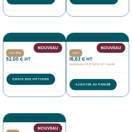
TABLEAU TRANSPARENCE EVOLUTION
ETIQUETTES CUIVRE NEUTRE
NOUVEAU
NOUVEAU
Tab-5141
3967
52,00
€
 HT
16,63
€
 HT
Vendu par 10 à
1,66
€
HT l'
unité
CHOIX DES OPTIONS
AJOUTER AU PANIER
ETIQUETTES MOKA NEUTRE
NOUVEAU