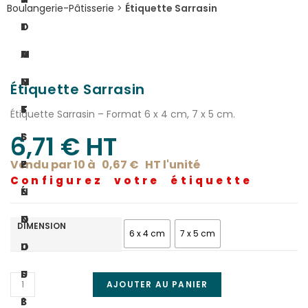
Boulangerie-Pâtisserie
>
Étiquette Sarrasin
I
O
T
O
M
A
N
M
C
Étiquette Sarrasin
S
E
T
Étiquette Sarrasin – Format 6 x 4 cm, 7 x 5 cm.
6,71
€
 HT
S
S
E
Vendu par 10 à
0,67
€
HT l'
unité
P
-
Z
Configurez votre étiquette
É
N
-
C
O
N
DIMENSION
6 x 4 cm
7 x 5 cm
I
U
O
F
S
U
AJOUTER AU PANIER
I
?
S