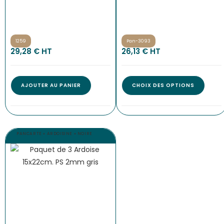
1259
Pan-3093
29,28
€
 HT
26,13
€
 HT
AJOUTER AU PANIER
CHOIX DES OPTIONS
PANCARTE « ARDOISINE » NOIRE