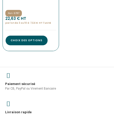
Pan-9787
22,63
€
 HT
par lot de 3 ou 10 à
7,54
€
HT l'
unité
CHOIX DES OPTIONS
Paiement sécurisé
Par CB, PayPal ou Virement Bancaire
Livraison rapide