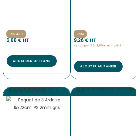
Tab-4307
2504
6,88
€
 HT
9,26
€
 HT
Vendu par 3 à 
3,09
€
HT l'
unité
CHOIX DES OPTIONS
AJOUTER AU PANIER
PANNEAU D’INFORMATION SUR LA
PANNEAU DE TARIF BOUCHERIE « TONIO 
PRÉSENCE D’ALLERGÈNES
VBVAP