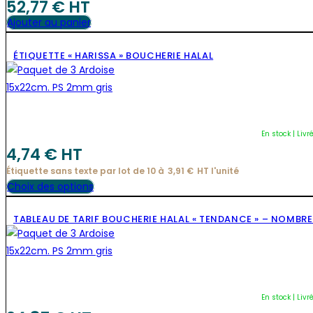
52,77
€
 HT
Ajouter au panier
ÉTIQUETTE « HARISSA » BOUCHERIE HALAL
En stock | Livr
4,74
€
 HT
Étiquette sans texte par lot de 10 à
3,91
€
HT l'
unité
Ce
Choix des options
produit
TABLEAU DE TARIF BOUCHERIE HALAL « TENDANCE » – NOMBR
a
plusieurs
variations.
Les
options
En stock | Livr
peuvent