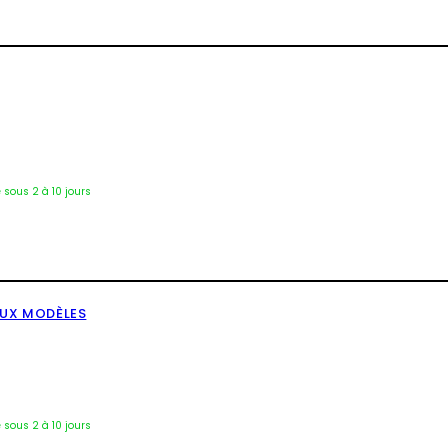
Éti-2099
é sous 2 à 10 jours
EUX MODÈLES
Tab-3762
é sous 2 à 10 jours