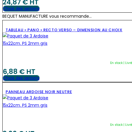
24,87
€
 HT
être
Ce
Choix des options
choisies
produit
BEQUET MANUFACTURE vous recommande...
sur
a
la
TABLEAU « PANO » RECTO VERSO – DIMENSION AU CHOIX
plusieurs
page
variations.
du
Les
produit
options
peuvent
En stock | Livr
être
6,88
€
 HT
choisies
Ce
Choix des options
sur
produit
la
PANNEAU ARDOISE NOIR NEUTRE
a
page
plusieurs
du
variations.
produit
Les
options
En stock | Livr
peuvent