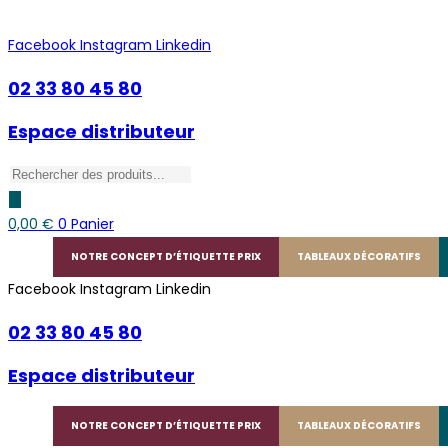
Skip
to
Facebook
Instagram
Linkedin
content
02 33 80 45 80
Espace distributeur
Recherche
de
produits
0,00
€
0
Panier
NOTRE CONCEPT D’ÉTIQUETTE PRIX
TABLEAUX DÉCORATIFS
Facebook
Instagram
Linkedin
02 33 80 45 80
Espace distributeur
NOTRE CONCEPT D’ÉTIQUETTE PRIX
TABLEAUX DÉCORATIFS