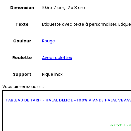
Dimension
10,5 x 7 cm, 12 x 8 cm
Texte
Etiquette avec texte à personnaliser, Etiqu
Couleur
Rouge
Roulette
Avec roulettes
Support
Pique inox
Vous aimerez aussi...
TABLEAU DE TARIF « HALAL DELICE » 100% VIANDE HALAL VBVA
En stock | Livr