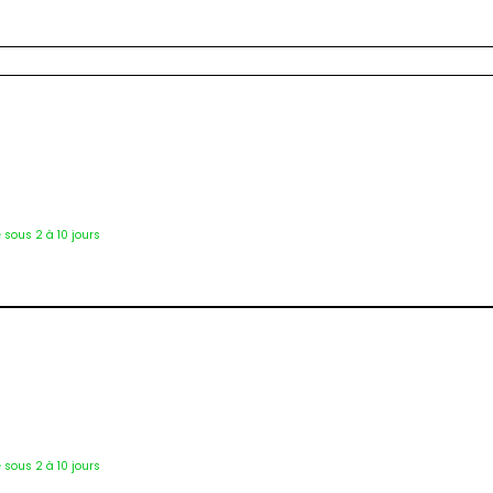
Tab-4307
é sous 2 à 10 jours
2504
é sous 2 à 10 jours