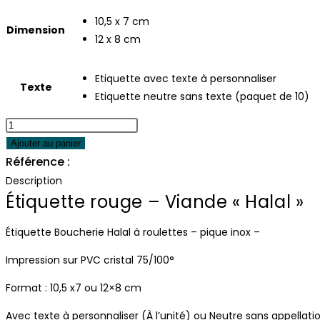
10,5 x 7 cm
Dimension
12 x 8 cm
Etiquette avec texte à personnaliser
Texte
Etiquette neutre sans texte (paquet de 10)
quantité
de
Ajouter au panier
Étiquette
Référence :
Éti-2111
rouge
Description
-
Étiquette rouge – Viande « Halal »
Viande
« Halal »
Étiquette Boucherie Halal à roulettes – pique inox –
Impression sur PVC cristal 75/100°
Format : 10,5 x7 ou 12×8 cm
Avec texte à personnaliser (À l’unité) ou Neutre sans appellati