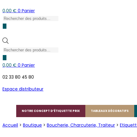
0,00
€
0
Panier
Recherche
de
produits
Recherche
de
produits
0,00
€
0
Panier
02 33 80 45 80
Espace distributeur
NOTRE CONCEPT D’ÉTIQUETTE PRIX
TABLEAUX DÉCORATIFS
Accueil
>
Boutique
>
Boucherie, Charcuterie, Traiteur
>
Etiquett