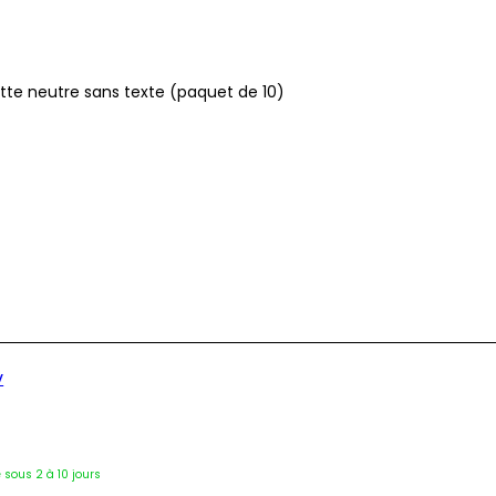
ette neutre sans texte (paquet de 10)
V
2117
é sous 2 à 10 jours