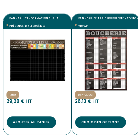
PANNEAU D’INFORMATION SUR LA
PANNEAU DE TARIF BOUCHERIE « TONIO 
PRÉSENCE D’ALLERGÈNES
VBVAP
1259
Pan-3093
29,28
€
 HT
26,13
€
 HT
AJOUTER AU PANIER
CHOIX DES OPTIONS