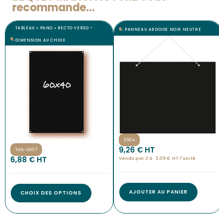
recommande...
TABLEAU « PANO » RECTO VERSO –
PANNEAU ARDOISE NOIR NEUTRE
DIMENSION AU CHOIX
2504
9,26
€
 HT
Tab-4307
6,88
€
 HT
Vendu par 3 à 
3,09
€
HT l'
unité
AJOUTER AU PANIER
CHOIX DES OPTIONS