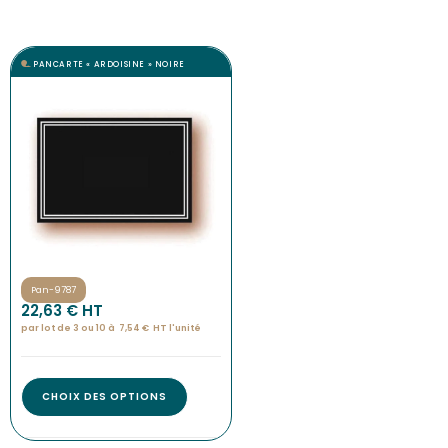
PANCARTE « ARDOISINE » NOIRE
Pan-9787
22,63
€
 HT
par lot de 3 ou 10 à
7,54
€
HT l'
unité
CHOIX DES OPTIONS