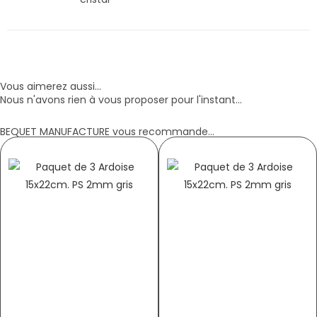
Vous aimerez aussi...
Nous n'avons rien à vous proposer pour l'instant...
BEQUET MANUFACTURE vous recommande...
TABLEAU « PANO » RECTO VERSO –
PANNEAU ARDOISE NOIR NEUTRE
DIMENSION AU CHOIX
Tab-4307
2504