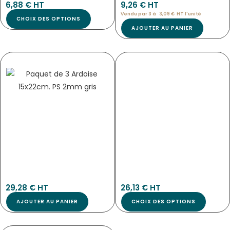
6,88
€
 HT
9,26
€
 HT
Vendu par 3 à 
3,09
€
HT l'
unité
CHOIX DES OPTIONS
AJOUTER AU PANIER
PANNEAU D’INFORMATION SUR LA
PANNEAU DE TARIF BOUCHERIE « TONIO »
PRÉSENCE D’ALLERGÈNES
VBVAP
1259
Pan-3093
29,28
€
 HT
26,13
€
 HT
AJOUTER AU PANIER
CHOIX DES OPTIONS
PANCARTE « ARDOISINE » NOIRE