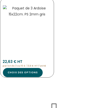
Pan-9787
22,63
€
 HT
par lot de 3 ou 10 à
7,54
€
HT l'
unité
CHOIX DES OPTIONS