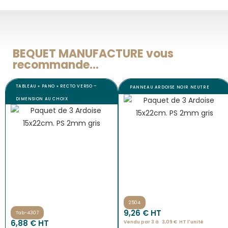
BEQUET MANUFACTURE vous
recommande...
TABLEAU « PANO » RECTO VERSO –
PANNEAU ARDOISE NOIR NEUTRE
DIMENSION AU CHOIX
2504
9,26
€
 HT
Tab-4307
6,88
€
 HT
Vendu par 3 à 
3,09
€
HT l'
unité