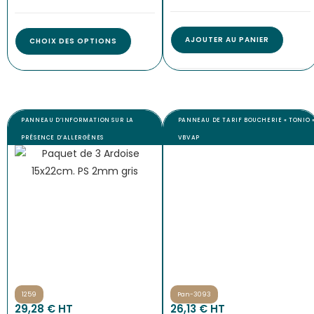
AJOUTER AU PANIER
CHOIX DES OPTIONS
PANNEAU D’INFORMATION SUR LA
PANNEAU DE TARIF BOUCHERIE « TONIO 
PRÉSENCE D’ALLERGÈNES
VBVAP
1259
Pan-3093
29,28
€
 HT
26,13
€
 HT