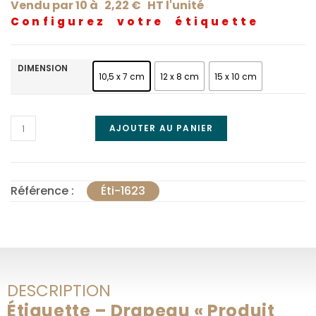
Vendu par 10 à
2,22
€
HT l'
unité
Configurez votre étiquette
DIMENSION
10,5 x 7 cm
12 x 8 cm
15 x 10 cm
AJOUTER AU PANIER
Référence :
Éti-1623
DESCRIPTION
Étiquette – Drapeau « Produit