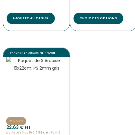
AJOUTER AU PANIER
CHOIX DES OPTIONS
PANCARTE « ARDOISINE » NOIRE
Pan-9787
22,63
€
 HT
par lot de 3 ou 10 à
7,54
€
HT l'
unité