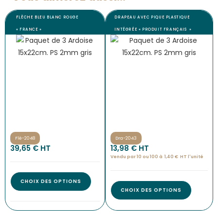
FLÈCHE BLEU BLANC ROUGE
DRAPEAU AVEC PIQUE PLASTIQUE
« FRANCE »
INTÉGRÉE « PRODUIT FRANÇAIS »
Flè-2048
Dra-2043
39,65
€
 HT
13,98
€
 HT
Vendu par 10 ou 100 à
1,40
€
HT l'
unité
CHOIX DES OPTIONS
CHOIX DES OPTIONS