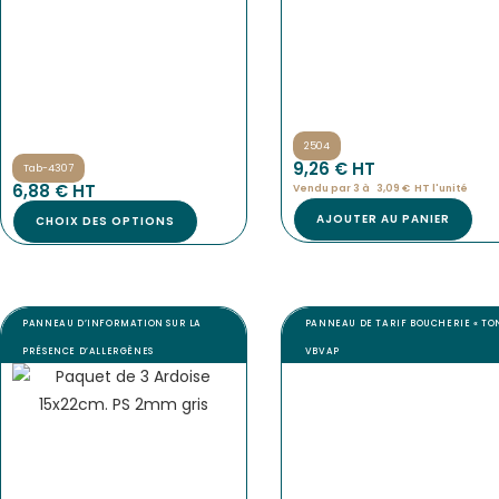
2504
9,26
€
 HT
Tab-4307
6,88
€
 HT
Vendu par 3 à 
3,09
€
HT l'
unité
AJOUTER AU PANIER
CHOIX DES OPTIONS
PANNEAU D’INFORMATION SUR LA
PANNEAU DE TARIF BOUCHERIE « TON
PRÉSENCE D’ALLERGÈNES
VBVAP