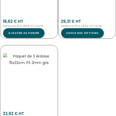
6990
Éti-6983
18,62
€
 HT
29,31
€
 HT
Vendu par 10 à
1,86
€
HT l'
unité
Vendu par 10 à
2,93
€
HT l'
unité
AJOUTER AU PANIER
CHOIX DES OPTIONS
BANDE PANETIÈRE « MOULIN »
6986
22,92
€
 HT