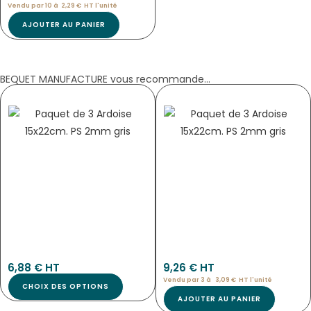
Vendu par 10 à
2,29
€
HT l'
unité
AJOUTER AU PANIER
BEQUET MANUFACTURE vous recommande...
TABLEAU « PANO » RECTO VERSO –
PANNEAU ARDOISE NOIR NEUTRE
DIMENSION AU CHOIX
Tab-4307
2504
6,88
€
 HT
9,26
€
 HT
Vendu par 3 à 
3,09
€
HT l'
unité
CHOIX DES OPTIONS
AJOUTER AU PANIER