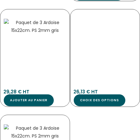
PANNEAU D’INFORMATION SUR LA
PANNEAU DE TARIF BOUCHERIE « TONIO »
PRÉSENCE D’ALLERGÈNES
VBVAP
1259
Pan-3093
29,28
€
 HT
26,13
€
 HT
AJOUTER AU PANIER
CHOIX DES OPTIONS
PANCARTE « ARDOISINE » NOIRE