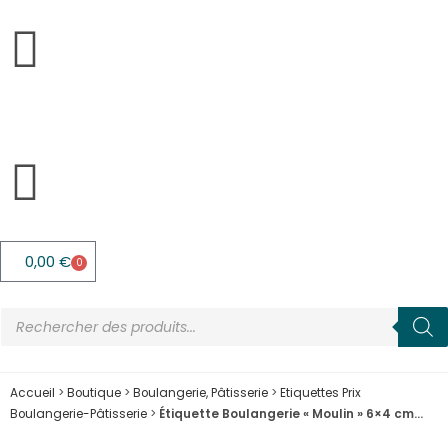
0,00
€
0
Accueil
>
Boutique
>
Boulangerie, Pâtisserie
>
Etiquettes Prix
Boulangerie-Pâtisserie
>
Étiquette Boulangerie « Moulin » 6×4 cm…