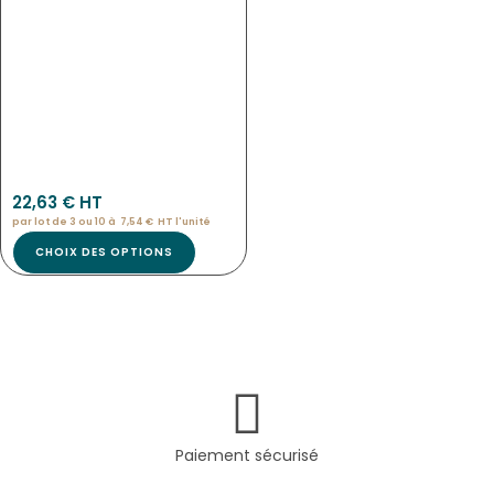
Pan-9787
22,63
€
 HT
par lot de 3 ou 10 à
7,54
€
HT l'
unité
CHOIX DES OPTIONS
Paiement sécurisé