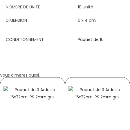
NOMBRE DE UNITÉ
10 unité
DIMENSION
6 x 4 cm
CONDITIONNEMENT
Paquet de 10
Vous aimerez aussi...
ÉTIQUETTE BOULANGERIE PLIÉ À CHAUD
ÉTIQUETTE BOULANGERIE « MOULIN » 10,5×7
« MOULIN »
AVEC OU SANS ROULETTES