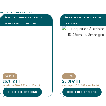
Vous aimerez aussi...
ÉTIQUETTE PRIMEUR « BIO FRAIS »
ÉTIQUETTE AGRICULTURE BIOLOGIQU
NOMBREUSES DÉCLINAISONS
« BIO » NEUTRE
Éti-2049
Éti-1574
26,31
€
 HT
26,31
€
 HT
Vendu par 10 à
2,63
€
HT l'
unité
Vendu par 10 à
2,63
€
HT l'
unité
CHOIX DES OPTIONS
CHOIX DES OPTIONS