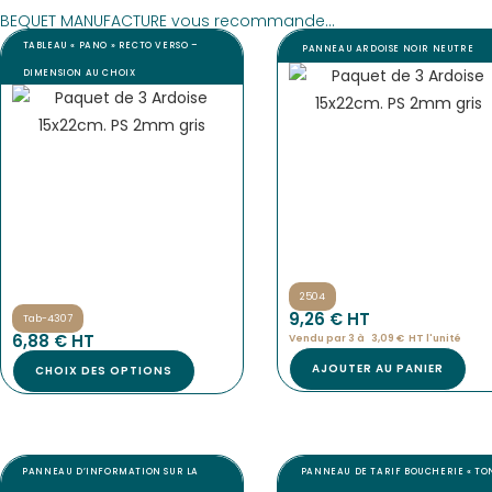
BEQUET MANUFACTURE vous recommande...
TABLEAU « PANO » RECTO VERSO –
PANNEAU ARDOISE NOIR NEUTRE
DIMENSION AU CHOIX
2504
9,26
€
 HT
Tab-4307
6,88
€
 HT
Vendu par 3 à 
3,09
€
HT l'
unité
AJOUTER AU PANIER
CHOIX DES OPTIONS
PANNEAU D’INFORMATION SUR LA
PANNEAU DE TARIF BOUCHERIE « TON