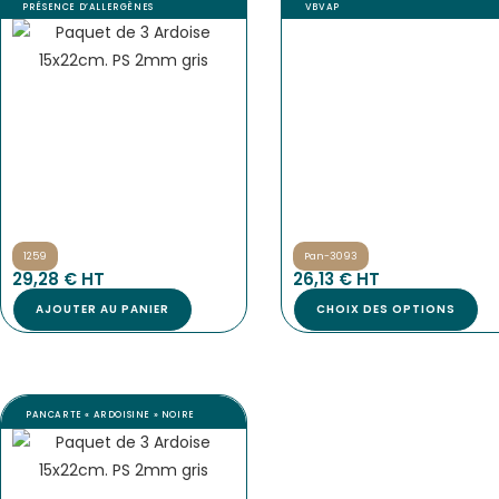
PRÉSENCE D’ALLERGÈNES
VBVAP
1259
Pan-3093
29,28
€
 HT
26,13
€
 HT
AJOUTER AU PANIER
CHOIX DES OPTIONS
PANCARTE « ARDOISINE » NOIRE