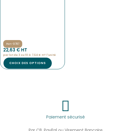
Pan-9787
22,63
€
 HT
par lot de 3 ou 10 à
7,54
€
HT l'
unité
CHOIX DES OPTIONS
Paiement sécurisé
Par CB, PayPal ou Virement Bancaire