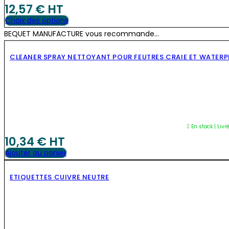
12,57
€
 HT
Ce
Choix des options
produit
BEQUET MANUFACTURE vous recommande...
a
CLEANER SPRAY NETTOYANT POUR FEUTRES CRAIE ET WATER
plusieurs
variations.
NOUVEAU
Les
options
peuvent
être
En stock | Livr
choisies
10,34
€
 HT
sur
Ajouter au panier
la
page
ETIQUETTES CUIVRE NEUTRE
du
NOUVEAU
produit