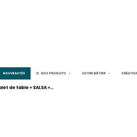
NOUVEAUTÉS
NOS PRODUITS
VOTRE MÉTIER
CRÉATION
let de table « SALSA »…