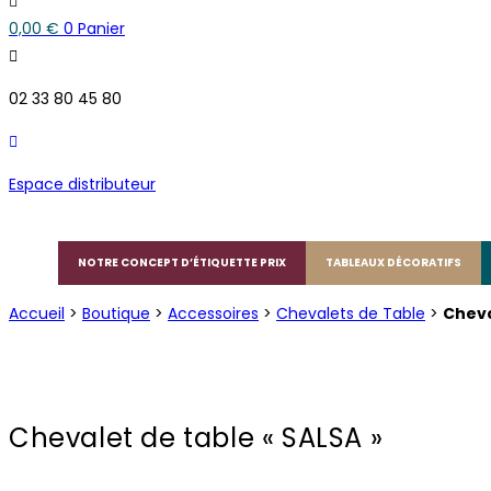
0,00
€
0
Panier
02 33 80 45 80
Espace distributeur
NOTRE CONCEPT D’ÉTIQUETTE PRIX
TABLEAUX DÉCORATIFS
Accueil
>
Boutique
>
Accessoires
>
Chevalets de Table
>
Cheva
Chevalet de table « SALSA »