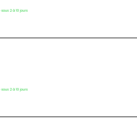
é sous 2 à 10 jours
3966
é sous 2 à 10 jours