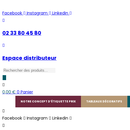
Skip
to
Facebook
Instagram
Linkedin
content
02 33 80 45 80
Espace distributeur
Recherche
de
produits
0,00
€
0
Panier
NOTRE CONCEPT D’ÉTIQUETTE PRIX
TABLEAUX DÉCORATIFS
Facebook
Instagram
Linkedin