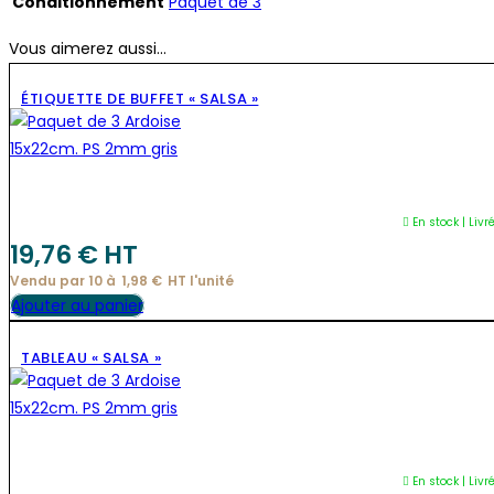
Conditionnement
Paquet de 3
Vous aimerez aussi...
ÉTIQUETTE DE BUFFET « SALSA »
En stock | Livr
19,76
€
 HT
Vendu par 10 à
1,98
€
HT l'
unité
Ajouter au panier
TABLEAU « SALSA »
En stock | Livr