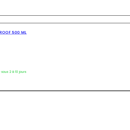
PROOF 500 ML
7253
é sous 2 à 10 jours
3967