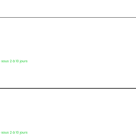
3854
é sous 2 à 10 jours
Tab-7035
é sous 2 à 10 jours