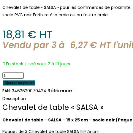
Chevalet de table « SALSA » pour les commerces de proximité,
socle PVC noir Écriture à la craie ou au feutre craie
18,81
€
 HT
Vendu par 3 à 
6,27
€
HT l'
uni
En stock | Livré sous 2 à 10 jours
quantité
de
Ajouter au panier
Chevalet
Référence :
7042
EAN:
3462620070424
de
Description
table
Chevalet de table « SALSA »
« SALSA »
Chevalet de table – SALSA – 15 x 25 cm – socle noir (Paque
Paquet de 3 Chevalet de table SALSA 15×25 cm