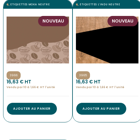
ETIQUETTES MOKA NEUTRE
ETIQUETTES L’INDU NEUTRE
NOUVEAU
NOUVEAU
3966
3965
16,63
€
 HT
16,63
€
 HT
Vendu par 10 à
1,66
€
HT l'
unité
Vendu par 10 à
1,66
€
HT l'
unité
AJOUTER AU PANIER
AJOUTER AU PANIER