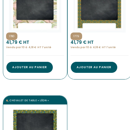
1780
1779
41,79
€
 HT
41,79
€
 HT
Vendu par 10 à
4,18
€
HT l'
unité
Vendu par 10 à
4,18
€
HT l'
unité
AJOUTER AU PANIER
AJOUTER AU PANIER
CHEVALET DE TABLE « LÉON »