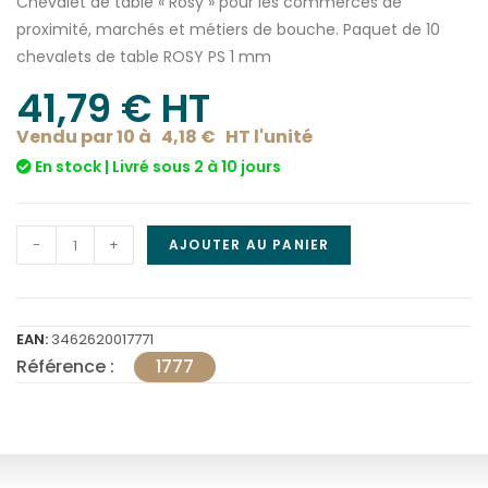
Chevalet de table « Rosy » pour les commerces de
proximité, marchés et métiers de bouche. Paquet de 10
chevalets de table ROSY PS 1 mm
41,79
€
 HT
Vendu par 10 à
4,18
€
HT l'
unité
En stock | Livré sous 2 à 10 jours
-
+
AJOUTER AU PANIER
EAN:
3462620017771
Référence :
1777