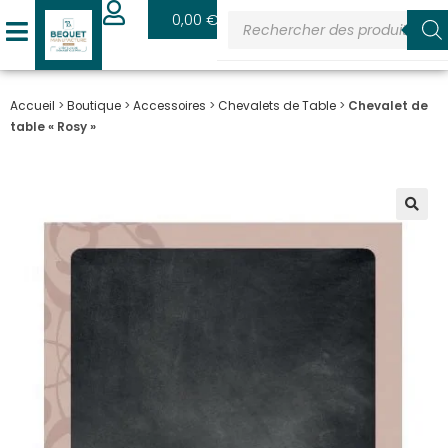
0
0,00
€
Accueil
>
Boutique
>
Accessoires
>
Chevalets de Table
>
Chevalet de
table « Rosy »