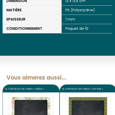
DIMENSION
12 x 13,5 cm
MATIÈRE
PS (Polystyrène)
EPAISSEUR
1 mm
CONDITIONNEMENT
Paquet de 10
Vous aimerez aussi...
CHEVALET DE TABLE « ADÈLE »
CHEVALET DE TABLE « VICTOR »