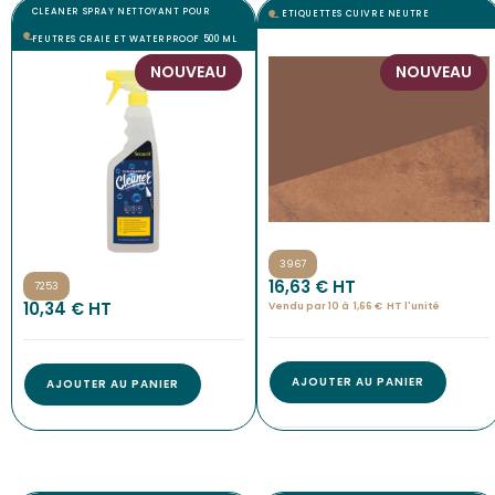
CLEANER SPRAY NETTOYANT POUR
ETIQUETTES CUIVRE NEUTRE
FEUTRES CRAIE ET WATERPROOF 500 ML
NOUVEAU
NOUVEAU
3967
16,63
€
 HT
7253
10,34
€
 HT
Vendu par 10 à
1,66
€
HT l'
unité
AJOUTER AU PANIER
AJOUTER AU PANIER