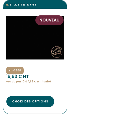
ETIQUETTES BUFFET
NOUVEAU
Eti-3968
16,63
€
 HT
Vendu par 10 à
1,66
€
HT l'
unité
CHOIX DES OPTIONS