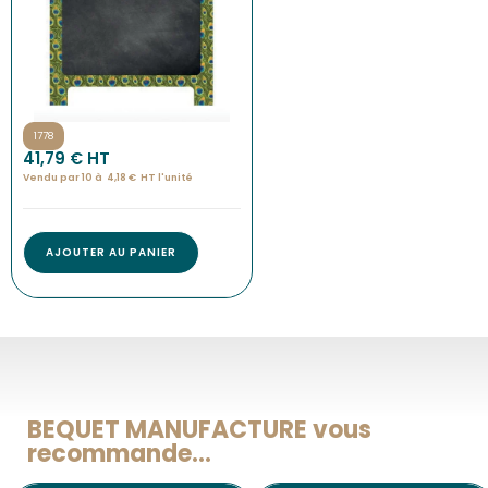
1778
41,79
€
 HT
Vendu par 10 à
4,18
€
HT l'
unité
AJOUTER AU PANIER
BEQUET MANUFACTURE vous
recommande...