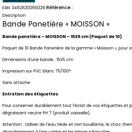
Bande
Référence :
6932
EAN:
3462620069329
Panetière
Description
« MOISSON »
Bande Panetière « MOISSON »
Bande panetière – MOISSON – 15X5 cm (Paquet de 10)
Paquet de 10 Bande Panetière de la gamme « Moisson », pour affi
Dimensions d’une bande : 15X5 cm
Impression sur PVC blanc 75/100°
Sans attache
Entretien des étiquettes
Pour conserver durablement tout l’éclat de vos étiquettes et 
dégraissant neutre PH 7 (produit vaisselle).
Attention : Utiliser de l’eau tiède et non bouillante, le choc ther
abondamment à l’eau claire et les laisser s’égoutter.