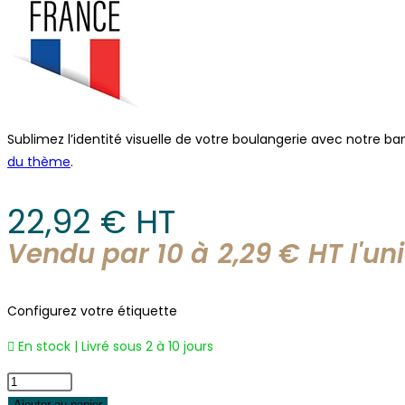
Sublimez l’identité visuelle de votre boulangerie avec notre 
du thème
.
22,92
€
 HT
Vendu par 10 à
2,29
€
HT l'
uni
Configurez votre étiquette
En stock | Livré sous 2 à 10 jours
quantité
de
Ajouter au panier