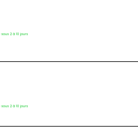
2504
é sous 2 à 10 jours
1259
é sous 2 à 10 jours