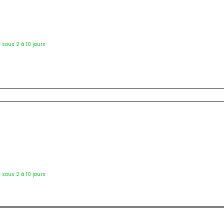
6986
é sous 2 à 10 jours
Tab-4307
é sous 2 à 10 jours