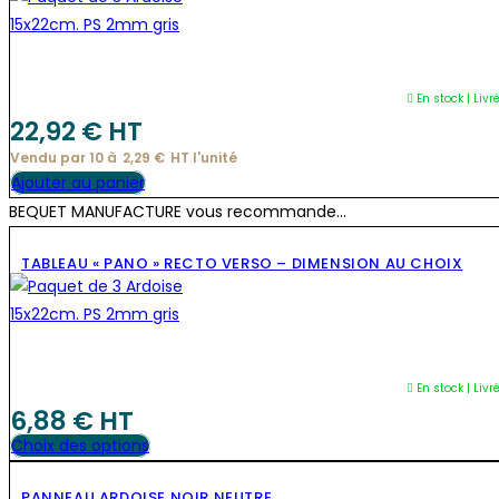
En stock | Livr
22,92
€
 HT
Vendu par 10 à
2,29
€
HT l'
unité
Ajouter au panier
BEQUET MANUFACTURE vous recommande...
TABLEAU « PANO » RECTO VERSO – DIMENSION AU CHOIX
En stock | Livr
6,88
€
 HT
Ce
Choix des options
produit
PANNEAU ARDOISE NOIR NEUTRE