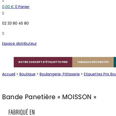
0,00
€
0
Panier
02 33 80 45 80
Espace distributeur
NOTRE CONCEPT D’ÉTIQUETTE PRIX
TABLEAUX DÉCORATIFS
Accueil
>
Boutique
>
Boulangerie, Pâtisserie
>
Etiquettes Prix Bo
Bande Panetière « MOISSON »