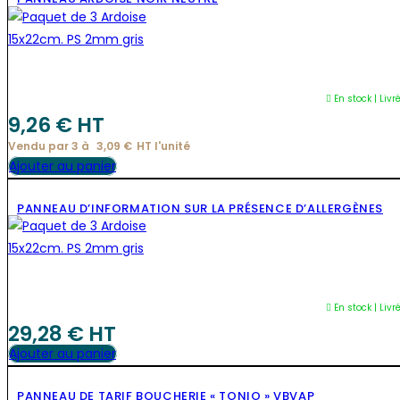
a
plusieurs
variations.
Les
options
En stock | Livr
peuvent
9,26
€
 HT
être
Vendu par 3 à 
3,09
€
HT l'
unité
choisies
Ajouter au panier
sur
la
PANNEAU D’INFORMATION SUR LA PRÉSENCE D’ALLERGÈNES
page
du
produit
En stock | Livr
29,28
€
 HT
Ajouter au panier
PANNEAU DE TARIF BOUCHERIE « TONIO » VBVAP