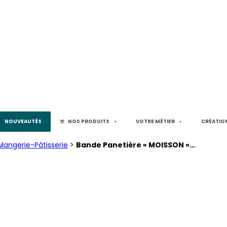
NOUVEAUTÉS
NOS PRODUITS
VOTRE MÉTIER
CRÉATION
ulangerie-Pâtisserie
>
Bande Panetière « MOISSON »…