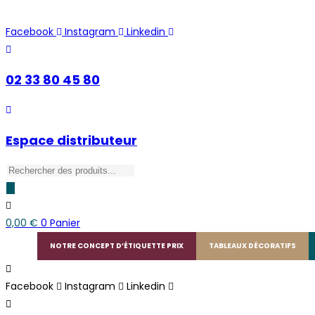
Skip
to
Facebook
Instagram
Linkedin
content
02 33 80 45 80
Espace distributeur
Recherche
de
produits
0,00
€
0
Panier
NOTRE CONCEPT D’ÉTIQUETTE PRIX
TABLEAUX DÉCORATIFS
Facebook
Instagram
Linkedin