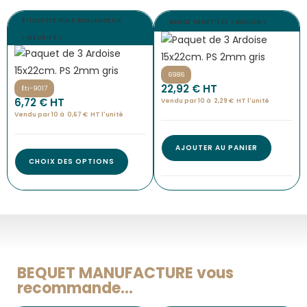
ÉTIQUETTE POUR BOULANGERIE
BANDE PANETIÈRE « MOULIN »
« MEUNIER »
6986
22,92
€
 HT
Éti-9017
6,72
€
 HT
Vendu par 10 à
2,29
€
HT l'
unité
Vendu par 10 à
0,67
€
HT l'
unité
AJOUTER AU PANIER
CHOIX DES OPTIONS
BEQUET MANUFACTURE vous
recommande...