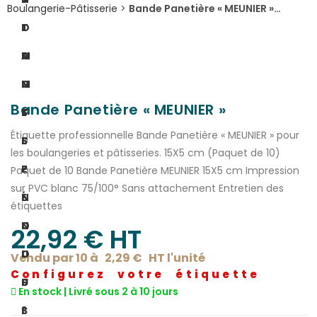
Boulangerie-Pâtisserie
>
Bande Panetière « MEUNIER »…
I
O
T
O
M
A
N
M
C
Bande Panetière « MEUNIER »
S
E
T
Étiquette professionnelle Bande Panetière « MEUNIER » pour
S
S
E
les boulangeries et pâtisseries. 15X5 cm (Paquet de 10)
P
-
Z
Paquet de 10 Bande Panetière MEUNIER 15X5 cm Impression
sur PVC blanc 75/100° Sans attachement Entretien des
É
N
-
étiquettes
C
O
N
22,92
€
 HT
I
U
O
Vendu par 10 à
2,29
€
HT l'
unité
Configurez votre étiquette
F
S
U
En stock | Livré sous 2 à 10 jours
I
?
S