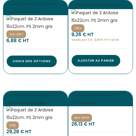
TABLEAU « PANO » RECTO VERSO –
PANNEAU ARDOISE NOIR NEUTRE
DIMENSION AU CHOIX
2504
9,26
€
 HT
Tab-4307
6,88
€
 HT
Vendu par 3 à 
3,09
€
HT l'
unité
AJOUTER AU PANIER
CHOIX DES OPTIONS
PANNEAU D’INFORMATION SUR LA
PANNEAU DE TARIF BOUCHERIE
PRÉSENCE D’ALLERGÈNES
« TONIO » VBVAP
Pan-3093
26,13
€
 HT
1259
29,28
€
 HT