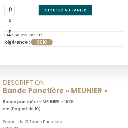
Q
AJOUTER AU PANIER
U
E
EAN:
3462620090187
Référence :
9018
S
DESCRIPTION
Bande Panetière « MEUNIER »
Bande panetière – MEUNIER – 15X5
cm (Paquet de 10)
Paquet de 10 Bande Panetière