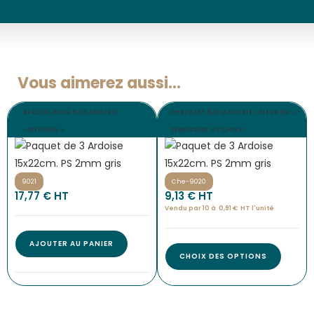
Vous aimerez aussi...
ARDOISE POUR BOULANGERIE
CHEVALET BOULANGERIE « MEUNIER » –
« MEUNIER »
DIMENSION AU CHOIX
9021
Che-9020
17,77
€
 HT
9,13
€
 HT
Vendu par 10 à
0,91
€
HT l'
unité
AJOUTER AU PANIER
CHOIX DES OPTIONS